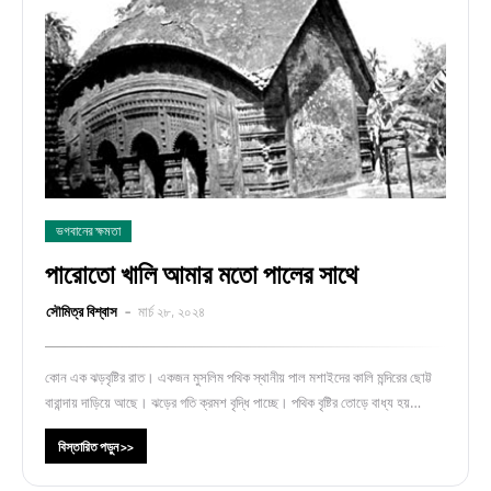
ভগবানের ক্ষমতা
পারোতো খালি আমার মতো পালের সাথে
সৌমিত্র বিশ্বাস
মার্চ ২৮, ২০২৪
কোন এক ঝড়বৃষ্টির রাত। একজন মুসলিম পথিক স্থানীয় পাল মশাইদের কালি মন্দিরের ছোট্ট
বারান্দায় দাড়িয়ে আছে। ঝড়ের গতি ক্রমশ বৃদ্ধি পাচ্ছে। পথিক বৃষ্টির তোড়ে বাধ্য হয়…
বিস্তারিত পড়ুন >>