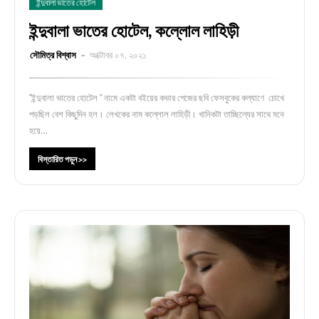
ইন্দুবালা ভাতের হোটেল
ইন্দুবালা ভাতের হোটেল, কল্লোল লাহিড়ী
সৌমিত্র বিশ্বাস
অক্টোবর ০৭, ২০২১
“ইন্দুবালা ভাতের হোটেল ” নামে একটা বইয়ের কভার পেজের ছবি ফেসবুকের কল্যাণে চোখে
পড়ছিল বেশ কিছুদিন হল। লেখকের নাম কল্লোল লাহিড়ী। খানিকটা তাচ্ছিল্যের সাথে মনে
হয়ে…
বিস্তারিত পড়ুন >>