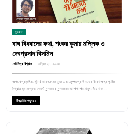
সুন্দরবন
বাঘ বিধবাদের কথা, শংকর কুমার মল্লিক ও
দেবপ্রসাদ বিসমিল
সৌমিত্র বিশ্বাস
এপ্রিল ২৪, ২০২৪
অপরূপ প্রাকৃতিক সৌন্দর্য আর ভয়ংকর সুন্দর এক চতুষ্পদ প্রাণি বাঘের বিচরণক্ষেত্র পৃথবীর
বিখ্যাত ম্যানগ্রোভ ফরেস্ট সুন্দরবন। সুন্দরবনের আশেপাশের মানুষ বেঁচে থাকা…
বিস্তারিত পড়ুন >>