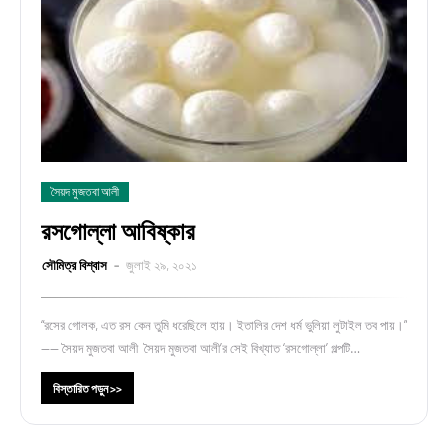
সৈয়দ মুজতবা আলী
রসগোল্লা আবিষ্কার
সৌমিত্র বিশ্বাস
জুলাই ২৯, ২০২১
“রসের গোলক, এত রস কেন তুমি ধরেছিলে হায়। ইতালির দেশ ধর্ম ভুলিয়া লুটাইল তব পায়।”
---- সৈয়দ মুজতবা আলী সৈয়দ মুজতবা আলী’র সেই বিখ্যাত ‘রসগোল্লা’ গল্পটি…
বিস্তারিত পড়ুন >>