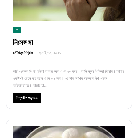
মা
নিঃসঙ্গ মা
সৌমিত্র বিশ্বাস
জুলাই ৩১, ২০২১
আমি একজন বিধবা মহিলা আমার বয়স এখন ৬০ বছর। আমি স্কুল শিক্ষিকা ছিলাম। আমার
একটা-ই ছেলে যার বয়স এখন ৩৬ বছর। ওর নাম আশিক আদনান দিপ, থাকে
অষ্ট্রেলিয়াতে। আমার হা…
বিস্তারিত পড়ুন >>