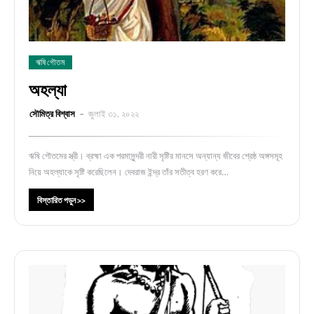
ঋষি গৌতম
অহল্যা
সৌমিত্র বিশ্বাস
জুলাই ৩১, ২০২২
ঋষি গৌতমের স্ত্রী। ব্রহ্মা এক পরমাসুন্দরী নারী সৃষ্টির মানসে অন্যান্য জীবের শ্রেষ্ঠ অঙ্গসমূহ
নিয়ে অহল্যাকে সৃষ্টি করেছিলেন। দেবরাজ ইন্দ্র তাঁর সতীত্ব হরণ করে…
বিস্তারিত পড়ুন >>