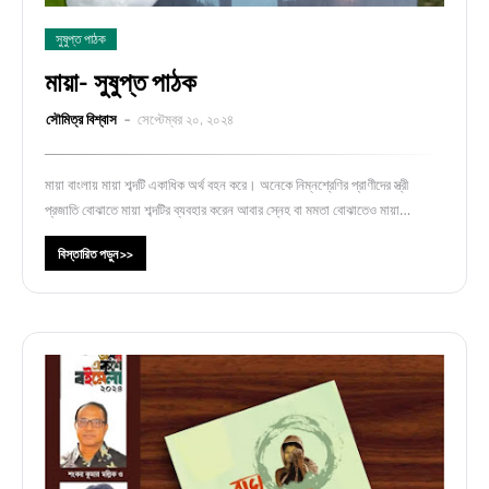
সুষুপ্ত পাঠক
মায়া- সুষুপ্ত পাঠক
সৌমিত্র বিশ্বাস
সেপ্টেম্বর ২০, ২০২৪
মায়া বাংলায় মায়া শব্দটি একাধিক অর্থ বহন করে। অনেকে নিম্নশ্রেণির প্রাণীদের স্ত্রী
প্রজাতি বোঝাতে মায়া শব্দটির ব্যবহার করেন আবার স্নেহ বা মমতা বোঝাতেও মায়া…
বিস্তারিত পড়ুন >>