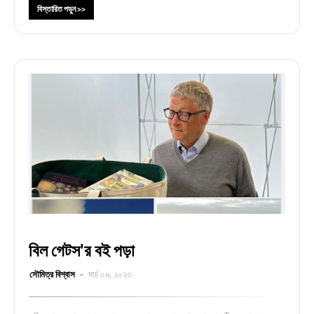
বিস্তারিত পড়ুন >>
বিল গেটস'র বই পড়া
সৌমিত্র বিশ্বাস
মার্চ ০৬, ২০২৩