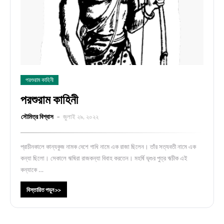
পরশুরাম কাহিনী
পরশুরাম কাহিনী
সৌমিত্র বিশ্বাস
জুলাই ২৯, ২০২২
প্রাচীনকালে কান্যকুজ নামক দেশে গাধি নামে এক রাজা ছিলেন। তাঁর সত্যবতী নামে এক
কন্যা ছিলো। সেকালে ঋষিরা রাজকন্যা বিবাহ করতেন। মহর্ষি ভৃগুর পুত্র ঋচীক এই
কন্যাকে …
বিস্তারিত পড়ুন >>