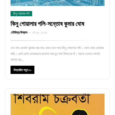
কিনু গোয়ালার গলি
কিনু গোয়ালার গলি-সন্তোষ কুমার ঘোষ
সৌমিত্র বিশ্বাস
মে ২৮, ২০২৩
যেন নাম থেকেই আন্দাজ করা যায় কেমন হতে পারে কিনু গোয়ালার গলি। বোবা বোবা চেহারার
বাড়ি। ছোট ছোট ফোকরচোখ জানালা আর চুন খসা খিলানের হাঁ। আলো যেখানে পালাই
পালাই কর…
বিস্তারিত পড়ুন >>