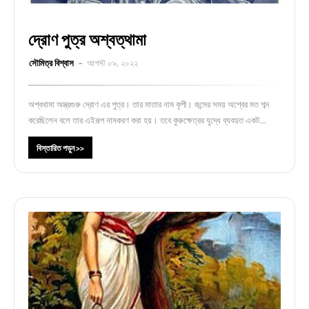
দ্রোণ পুত্র অশ্বত্থামা
সৌমিত্র বিশ্বাস
আগস্ট ০৯, ২০২২
অশ্বথামা অস্ত্রগুরু দ্রোণ এর পুত্র। তার মাতার নাম কৃপী। জন্মের সময় অশ্বের মত শব্দ
করেছিলেন বলে তার এইরূপ নামকরণ করা হয়। তবে কুরুক্ষেত্রর যুদ্ধে ব্যবহৃত একট…
বিস্তারিত পড়ুন >>