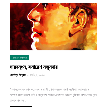
সমারেশ মজুমদার
দায়বন্ধন, সমারেশ মজুমদার
সৌমিত্র বিশ্বাস
মার্চ ২৭, ২০২৩
ইংরেজিতে এমএ শেষ করেও কোন চাকরী যোগাড় করতে পারিনী জয়দীপ। কোলকাতায়
কোথাও থাকার জায়গা নেই। বাধ্য হয়ে পরিচিত একজনের অফিসে চুরি করে রাতে বেলায় ঢুকে
রাত্রিযাপন কর…