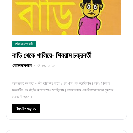
শিবরাম চক্রবর্তী
বাড়ি থেকে পালিয়ে- শিবরাম চক্রবর্তী
সৌমিত্র বিশ্বাস
মে ২৫, ২০২৩
আমার বই ডট কমে একটা তালিকায় বইটা পেয়ে পড়া শুরু করেছিলাম। যদিও শিবরাম
চক্রবর্তীর এই বইটির নাম আগেও শুনেছিলাম। কাঞ্চন নামে এক কিশোর তাদের পুরুতের
সমবয়সী ছেলে ব…
বিস্তারিত পড়ুন >>