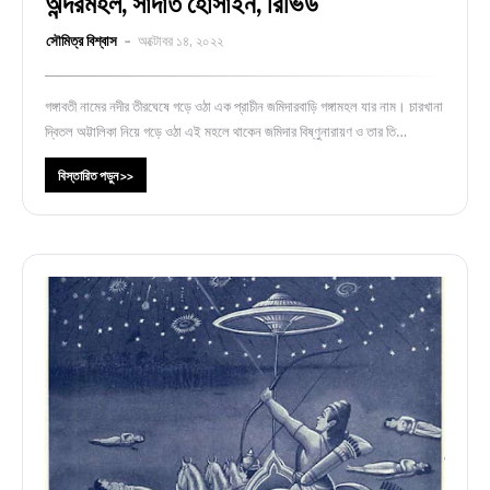
অন্দরমহল, সাদাত হোসাইন, রিভিউ
সৌমিত্র বিশ্বাস
অক্টোবর ১৪, ২০২২
গঙ্গাবতী নামের নদীর তীরঘেষে গড়ে ওঠা এক প্রাচীন জমিদারবাড়ি গঙ্গামহল যার নাম। চারখানা
দ্বিতল অট্টালিকা নিয়ে গড়ে ওঠা এই মহলে থাকেন জমিদার বিষ্ণুনারায়ণ ও তার তি…
বিস্তারিত পড়ুন >>