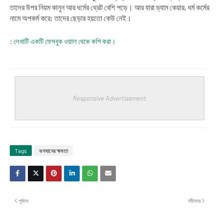
তাদের উপর নিয়ম কানুন আর ধর্মের থ্রেট বেশি পড়ে। আর যারা ড্যাম কেয়ার, ধর্ম কর্মের
নামে অপকর্ম করে; তাদের ছেড়ার হয়তো কেউ নেই।
:
লেখাটি একটি ফেসবুক ওয়াল থেকে কপি করা।
Responsive Advertisement
Tags
ভগবানের ক্ষমতা
পূর্বতন
নবীনতর