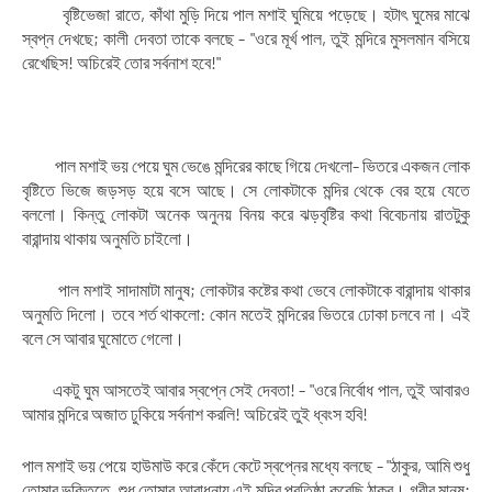
বৃষ্টিভেজা রাতে, কাঁথা মুড়ি দিয়ে পাল মশাই ঘুমিয়ে পড়েছে। হটাৎ ঘুমের মাঝে
স্বপ্ন দেখছে; কালী দেবতা তাকে বলছে - "ওরে মূর্খ পাল, তুই মন্দিরে মুসলমান বসিয়ে
রেখেছিস! অচিরেই তোর সর্বনাশ হবে!"
পাল মশাই ভয় পেয়ে ঘুম ভেঙে মন্দিরের কাছে গিয়ে দেখলো- ভিতরে একজন লোক
বৃষ্টিতে ভিজে জড়সড় হয়ে বসে আছে। সে লোকটাকে মন্দির থেকে বের হয়ে যেতে
বললো। কিন্তু লোকটা অনেক অনুনয় বিনয় করে ঝড়বৃষ্টির কথা বিবেচনায় রাতটুকু
বারান্দায় থাকায় অনুমতি চাইলো।
পাল মশাই সাদামাটা মানুষ; লোকটার কষ্টের কথা ভেবে লোকটাকে বারান্দায় থাকার
অনুমতি দিলো। তবে শর্ত থাকলো: কোন মতেই মন্দিরের ভিতরে ঢোকা চলবে না। এই
বলে সে আবার ঘুমোতে গেলো।
একটু ঘুম আসতেই আবার স্বপ্নে সেই দেবতা! - "ওরে নির্বোধ পাল, তুই আবারও
আমার মন্দিরে অজাত ঢুকিয়ে সর্বনাশ করলি! অচিরেই তুই ধ্বংস হবি!
পাল মশাই ভয় পেয়ে হাউমাউ করে কেঁদে কেটে স্বপ্নের মধ্যে বলছে - "ঠাকুর, আমি শুধু
তোমার ভক্তিতে, শুধু তোমার আরাধনায় এই মন্দির প্রতিষ্ঠা করেছি ঠাকুর। গরীব মানুষ;