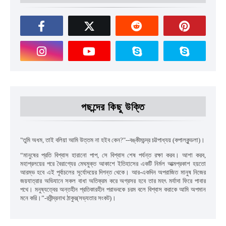
পছন্দের কিছু উক্তি
"
তুমি অধম
,
তাই বলিয়া আমি উত্তম না হইব কেন
?"--
বঙ্কীমচন্দ্র চট্টপাধ্যয়
(কপালকুন্ডলা)।
“
মানুষের প্রতি বিশ্বাস হারানো পাপ
,
সে বিশ্বাস শেষ পর্যন্ত রক্ষা করব। আশা করব
,
মহাপ্রলয়ের পরে বৈরাগ্যের মেঘমুক্ত আকাশে ইতিহাসের একটি নির্মল আত্মপ্রকাশ হয়তো
আরম্ভ হবে এই পূর্বাচলের সূর্যোদয়ের দিগন্ত থেকে। আর-একদিন অপরাজিত মানুষ নিজের
জয়যাত্রার অভিযানে সকল বাধা অতিক্রম করে অগ্রসর হবে তার মহৎ মর্যাদা ফিরে পাবার
পথে। মনুষ্যত্বের অন্তহীন প্রতিকারহীন পরাভবকে চরম বলে বিশ্বাস করাকে আমি অপমান
মনে করি।”
-রবীন্দ্রনাথ ঠাকুর(সভ্যতার সংকট)।