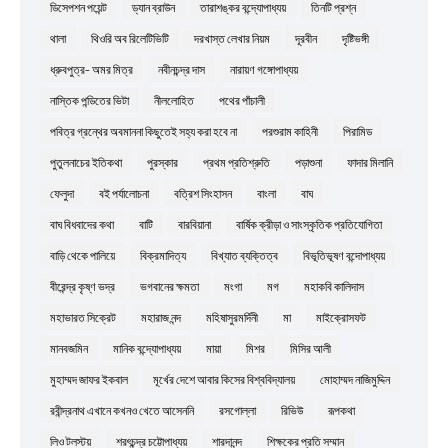
ডিসেপশন পয়েন্ট
ড্যান ব্রাউন
তারাশঙ্কর বন্দ্যোপাধ্যয়
তিনটি প্রশ্ন
থালা
থিওরি অব রিলেটিভিটি
দরখাস্ত লেখার নিয়ম
দূরবীন
দৃষ্টিভঙ্গী
ধ্রুবপুত্র- অমর মিত্র
নবীনচন্দ্র দাস
নারায়ণ গঙ্গোপাধ্যয়
নাস্তিক পন্ডিতের ভিটা
নীললোহিত
পথের পাঁচালী
পবিত্র গ্রন্থের অবমাননা কিছুতেই সহ্য করা হবে না
পরশুরাম কাহিনী
পিরামিড
পুতুলনাচের ইতিকথা
পুরস্কার
প্রথম প্রতিশ্রুতি
পড়াশুনা
ফাদার মিলানি
ফেলুদা
বই পর্যালোচনা
বত্রিশ সিংহাসন
বাংলা
বাঘ
বাঘ বিধবাদের কথা
বাটি
বারবিয়ানা
বার্ষিক ক্রীড়া ও সাংস্কৃতিক প্রতিযোগিতা
বাড়ি থেকে পালিয়ে
বিক্রমাদিত্য
বিখ্যাত ব্যক্তিত্ব
বিভূতিভূষণ বন্দোপাধ্যয়
বীরেন্দ্র কৃষ্ণ ভদ্র
ভগবানের ক্ষমতা
মংগা
মগ
মহাকবি কালিদাস
মহাভারত সিক্রেট
মহারাজ নন্দ
মহিষাসুরমর্দিনী
মা
মাইক্রোসফট
মানবজমিন
মানিক বন্দ্যোপাধ্যয়
মায়া
মিশর
মিসির আলী
মুহাম্মদ জাফর ইকবাল
মূর্খের দেশে আবার কিসের বিশ্ববিদ্যালয়
মোহাম্মদ নাজিমুদ্দিন
রবীন্দ্রনাথ এখানে কখনও খেতে আসেননি
রসগোল্লা
রিভিউ
রূপকথা
লিও টলস্টয়
শরৎচন্দ্র চট্টোপাধ্যয়
শারদানন্দ
শিক্ষকের প্রতি সম্মান