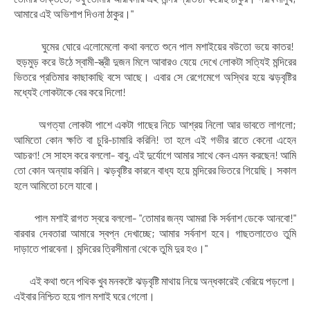
আমারে এই অভিশাপ দিওনা ঠাকুর।"
ঘুমের ঘোরে এলোমেলো কথা বলতে শুনে পাল মশাইয়ের বউতো ভয়ে কাতর!
হুড়মুড় করে উঠে স্বামী-স্ত্রী দুজন মিলে আবারও যেয়ে দেখে লোকটা সত্যিই মন্দিরের
ভিতরে প্রতিমার কাছাকাছি বসে আছে। এবার সে রেগেমেগে অস্থির হয়ে ঝড়বৃষ্টির
মধ্যেই লোকটাকে বের করে দিলো!
অগত্যা লোকটা পাশে একটা গাছের নিচে আশ্রয় নিলো আর ভাবতে লাগলো;
আমিতো কোন ক্ষতি বা চুরি-চামারি করিনি! তা হলে এই গভীর রাতে কেনো এহেন
আচরণ! সে সাহস করে বললো- বাবু, এই দুর্যোগে আমার সাথে কেন এমন করছেন! আমি
তো কোন অন্যায় করিনি। ঝড়বৃষ্টির কারনে বাধ্য হয়ে মন্দিরের ভিতরে গিয়েছি। সকাল
হলে আমিতো চলে যাবো।
পাল মশাই রাগত স্বরে বললো- "তোমার জন্য আমরা কি সর্বনাশ ডেকে আনবো!"
বারবার দেবতারা আমারে স্বপ্ন দেখাচ্ছে; আমার সর্বনাশ হবে। গাছতলাতেও তুমি
দাড়াতে পারবেনা। মন্দিরের ত্রিসীমানা থেকে তুমি দুর হও।"
এই কথা শুনে পথিক খুব মনকষ্টে ঝড়বৃষ্টি মাথায় নিয়ে অন্ধকারেই বেরিয়ে পড়লো।
এইবার নিশ্চিত হয়ে পাল মশাই ঘরে গেলো।