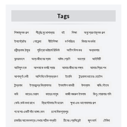
Tags
শিক্ষামূলক গল্প
শীর্ষেন্দু মুখোপাধ্যয়
বই
শিক্ষা
অনুপ্রেরণামূলক গল্প
ইলাস্ট্রেটর
গোয়েন্দা
নীতিশিক্ষা
বর্ণপরিচয়
বিদায় সংবর্ধনা
রবীন্দ্রনাথ ঠাকুর
সুচিত্রা ভট্টাচার্য রিভিউ
অতীশ দিপংকর
অধ্যবসায়
অন্দরমহল
অন্য জীবনের স্বাদ
অষ্টম শ্রেণি
অহল্যা
আইসিটি
আনিসুল হক
আপনাকে বলছি স্যার
আমার জীবনের লক্ষ্য
আমার প্রিয় শখ
আশাপূর্ণা দেবী
আশি দিনে বিশ্বভ্রমণ
ইতালি
ইন্দুবালা ভাতের হোটেল
ইন্দ্রনাথ
ইশ্বরচন্দ্র বিদ্যাসাগর
ইসমাঈল কাদরী
উপন্যাস
ঋষি গৌতম
কবি
কাচের দেয়াল
কাছের মানুষ
কাজী নজরুল ইসলাম
কিনু গোয়ালার গলি
কেউ কেউ কথা রাখে
ক্রিস্টোফার সি ডয়েল
ক্ষুধা এবং ভালোবাসার গল্প
গনেশের একটি দাঁত ভাঙ্গা কেন
চলো দিকশূন্যপুর
চাকরির আবেদনপত্র লেখার সঠিক পদ্ধতি
চীনের প্রেসিডেন্ট
জুল ভার্ন
টেনিদা