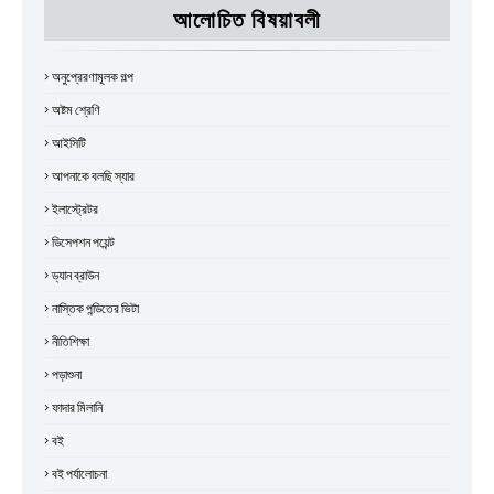
আলোচিত বিষয়াবলী
অনুপ্রেরণামূলক গল্প
অষ্টম শ্রেণি
আইসিটি
আপনাকে বলছি স্যার
ইলাস্ট্রেটর
ডিসেপশন পয়েন্ট
ড্যান ব্রাউন
নাস্তিক পন্ডিতের ভিটা
নীতিশিক্ষা
পড়াশুনা
ফাদার মিলানি
বই
বই পর্যালোচনা