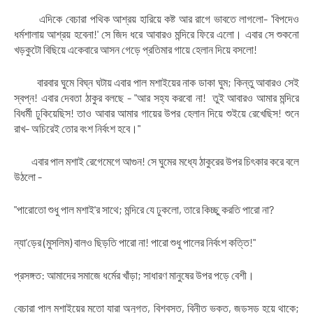
এদিকে বেচারা পথিক আশ্রয় হারিয়ে কষ্ট আর রাগে ভাবতে লাগলো- 'বিপদেও
ধর্মশালায় আশ্রয় হবেনা!' সে জিদ ধরে আবারও মন্দিরে ফিরে এলো। এবার সে শুকনো
খড়কুটো বিছিয়ে একেবারে আসন গেড়ে প্রতিমার গায়ে হেলান দিয়ে বসলো!
বারবার ঘুমে বিঘ্ন ঘটায় এবার পাল মশাইয়ের নাক ডাকা ঘুম; কিন্তু আবারও সেই
স্বপ্ন! এবার দেবতা ঠাকুর বলছে - "আর সহ্য করবো না! তুই আবারও আমার মন্দিরে
বিধর্মী ঢুকিয়েছিস! তাও আবার আমার গায়ের উপর হেলান দিয়ে শুইয়ে রেখেছিস! শুনে
রাখ- অচিরেই তোর বংশ নির্বংশ হবে।"
এবার পাল মশাই রেগেমেগে আগুন! সে ঘুমের মধ্যে ঠাকুরের উপর চিৎকার করে বলে
উঠলো -
"পারোতো শুধু পাল মশাই'র সাথে; মন্দিরে যে ঢুকলো, তারে কিচ্ছু করতি পারো না?
ন্যা'ড়ের (মুসলিম) বালও ছিড়তি পারো না! পারো শুধু পালের নির্বংশ কত্তি!"
প্রসঙ্গত: আমাদের সমাজে ধর্মের খাঁড়া; সাধারণ মানুষের উপর পড়ে বেশী।
বেচারা পাল মশাইয়ের মতো যারা অনুগত, বিশ্বস্ত, বিনীত ভক্ত, জড়সড় হয়ে থাকে;