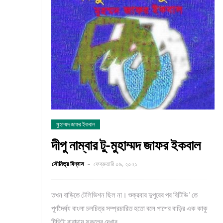
মুহাম্মদ জাফর ইকবাল
দীপু নাম্বার টু-মুহাম্মদ জাফর ইকবাল
সৌমিত্র বিশ্বাস
ফেব্রুয়ারি ০৯, ২০২১
তখন বাড়িতে টেলিভিশন ছিল না। শুক্রবার দুপুরের পর বিটিভি ' তে
পূর্ণদৈর্ঘ্য বাংলা চলচিত্র সম্প্রচারিত হতো বলে পাশের বাড়ির এক কাকু
টিভিটা বারান্দায় সকলের দেখার…