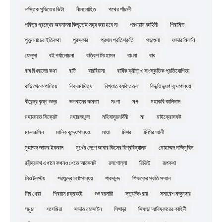
নাস্তিক পন্ডিতের ভিটা
নীললোহিত
পথের পাঁচালী
পবিত্র গ্রন্থের অবমাননা কিছুতেই সহ্য করা হবে না
পরশুরাম কাহিনী
পিরামিড
পুতুলনাচের ইতিকথা
পুরস্কার
প্রথম প্রতিশ্রুতি
পড়াশুনা
ফাদার মিলানি
ফেলুদা
বই পর্যালোচনা
বত্রিশ সিংহাসন
বাংলা
বাঘ
বাঘ বিধবাদের কথা
বাটি
বারবিয়ানা
বার্ষিক ক্রীড়া ও সাংস্কৃতিক প্রতিযোগিতা
বাড়ি থেকে পালিয়ে
বিক্রমাদিত্য
বিখ্যাত ব্যক্তিত্ব
বিভূতিভূষণ বন্দোপাধ্যয়
বীরেন্দ্র কৃষ্ণ ভদ্র
ভগবানের ক্ষমতা
মংগা
মগ
মহাকবি কালিদাস
মহাভারত সিক্রেট
মহারাজ নন্দ
মহিষাসুরমর্দিনী
মা
মাইক্রোসফট
মানবজমিন
মানিক বন্দ্যোপাধ্যয়
মায়া
মিশর
মিসির আলী
মুহাম্মদ জাফর ইকবাল
মূর্খের দেশে আবার কিসের বিশ্ববিদ্যালয়
মোহাম্মদ নাজিমুদ্দিন
রবীন্দ্রনাথ এখানে কখনও খেতে আসেননি
রসগোল্লা
রিভিউ
রূপকথা
লিও টলস্টয়
শরৎচন্দ্র চট্টোপাধ্যয়
শারদানন্দ
শিক্ষকের প্রতি সম্মান
শিব খেরা
শিবরাম চক্রবর্তী
শুন বরনারী
সত্যজিৎ রায়
সমারেশ মজুমদার
সমুচা
সসেমিরা
সাদাত হোসাইন
সিঙ্গাড়া
সিঙ্গাড়া আবিষ্কারের কাহিনী