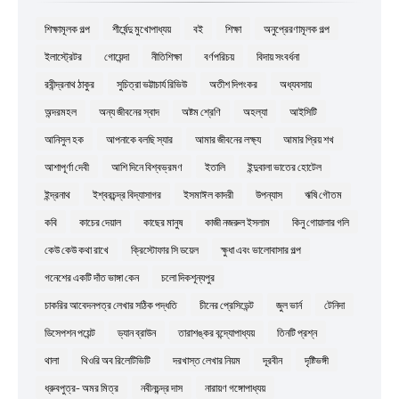
শিক্ষামূলক গল্প
শীর্ষেন্দু মুখোপাধ্যয়
বই
শিক্ষা
অনুপ্রেরণামূলক গল্প
ইলাস্ট্রেটর
গোয়েন্দা
নীতিশিক্ষা
বর্ণপরিচয়
বিদায় সংবর্ধনা
রবীন্দ্রনাথ ঠাকুর
সুচিত্রা ভট্টাচার্য রিভিউ
অতীশ দিপংকর
অধ্যবসায়
অন্দরমহল
অন্য জীবনের স্বাদ
অষ্টম শ্রেণি
অহল্যা
আইসিটি
আনিসুল হক
আপনাকে বলছি স্যার
আমার জীবনের লক্ষ্য
আমার প্রিয় শখ
আশাপূর্ণা দেবী
আশি দিনে বিশ্বভ্রমণ
ইতালি
ইন্দুবালা ভাতের হোটেল
ইন্দ্রনাথ
ইশ্বরচন্দ্র বিদ্যাসাগর
ইসমাঈল কাদরী
উপন্যাস
ঋষি গৌতম
কবি
কাচের দেয়াল
কাছের মানুষ
কাজী নজরুল ইসলাম
কিনু গোয়ালার গলি
কেউ কেউ কথা রাখে
ক্রিস্টোফার সি ডয়েল
ক্ষুধা এবং ভালোবাসার গল্প
গনেশের একটি দাঁত ভাঙ্গা কেন
চলো দিকশূন্যপুর
চাকরির আবেদনপত্র লেখার সঠিক পদ্ধতি
চীনের প্রেসিডেন্ট
জুল ভার্ন
টেনিদা
ডিসেপশন পয়েন্ট
ড্যান ব্রাউন
তারাশঙ্কর বন্দ্যোপাধ্যয়
তিনটি প্রশ্ন
থালা
থিওরি অব রিলেটিভিটি
দরখাস্ত লেখার নিয়ম
দূরবীন
দৃষ্টিভঙ্গী
ধ্রুবপুত্র- অমর মিত্র
নবীনচন্দ্র দাস
নারায়ণ গঙ্গোপাধ্যয়