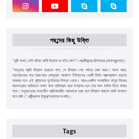
পছন্দের কিছু উক্তি
"
তুমি অধম
,
তাই বলিয়া আমি উত্তম না হইব কেন
?"--
বঙ্কীমচন্দ্র চট্টপাধ্যয়
(কপালকুন্ডলা)।
“
মানুষের প্রতি বিশ্বাস হারানো পাপ
,
সে বিশ্বাস শেষ পর্যন্ত রক্ষা করব। আশা করব
,
মহাপ্রলয়ের পরে বৈরাগ্যের মেঘমুক্ত আকাশে ইতিহাসের একটি নির্মল আত্মপ্রকাশ হয়তো
আরম্ভ হবে এই পূর্বাচলের সূর্যোদয়ের দিগন্ত থেকে। আর-একদিন অপরাজিত মানুষ নিজের
জয়যাত্রার অভিযানে সকল বাধা অতিক্রম করে অগ্রসর হবে তার মহৎ মর্যাদা ফিরে পাবার
পথে। মনুষ্যত্বের অন্তহীন প্রতিকারহীন পরাভবকে চরম বলে বিশ্বাস করাকে আমি অপমান
মনে করি।”
-রবীন্দ্রনাথ ঠাকুর(সভ্যতার সংকট)।
Tags