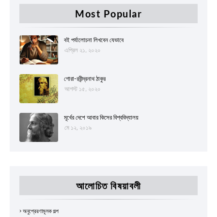
Most Popular
বই পর্যালোচনা লিখবেন যেভাবে
এপ্রিল ২১, ২০২০
গোরা-রবীন্দ্রনাথ ঠাকুর
আগস্ট ১৫, ২০২০
মূর্খের দেশে আবার কিসের বিশ্ববিদ্যালয়
মে ১২, ২০১৯
আলোচিত বিষয়াবলী
অনুপ্রেরণামূলক গল্প