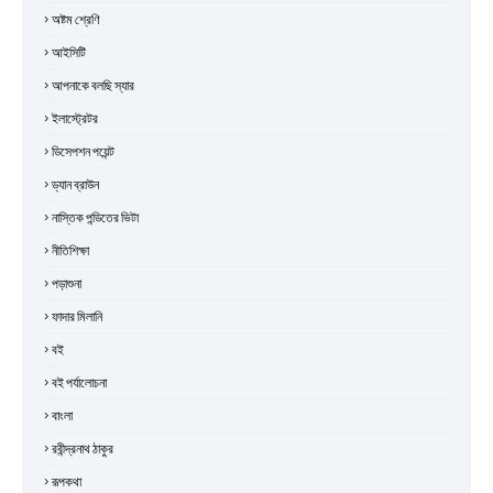
অষ্টম শ্রেণি
আইসিটি
আপনাকে বলছি স্যার
ইলাস্ট্রেটর
ডিসেপশন পয়েন্ট
ড্যান ব্রাউন
নাস্তিক পন্ডিতের ভিটা
নীতিশিক্ষা
পড়াশুনা
ফাদার মিলানি
বই
বই পর্যালোচনা
বাংলা
রবীন্দ্রনাথ ঠাকুর
রূপকথা