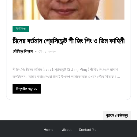
নীতিশিক্ষা
চীনের বর্তমান প্রেসিডেন্ট শী জিং পিং ও ডিম কাহিনী
সৌমিত্র বিশ্বাস
মে ০১, ২০২০
শী জিং পিং চীনের বর্তমান (২০২০) প্রেসিডেন্ট Xi Jing Ping ( শী জিং পিং) এক ভাষণে
বলেছিলেন : আমার বাবার দেওয়া তিনটে উপদেশ আমাকে আজ এখানে পৌঁছে দিয়েছে।…
বিস্তারিত পড়ুন >>
পুরাতন পোস্টসমূহ
Home
About
Contact Me