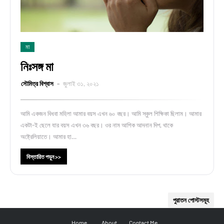
মা
নিঃসঙ্গ মা
সৌমিত্র বিশ্বাস
জুলাই ৩১, ২০২১
আমি একজন বিধবা মহিলা আমার বয়স এখন ৬০ বছর। আমি স্কুল শিক্ষিকা ছিলাম। আমার
একটা-ই ছেলে যার বয়স এখন ৩৬ বছর। ওর নাম আশিক আদনান দিপ, থাকে
অষ্ট্রেলিয়াতে। আমার হা…
বিস্তারিত পড়ুন >>
পুরাতন পোস্টসমূহ
Home
About
Contact Me