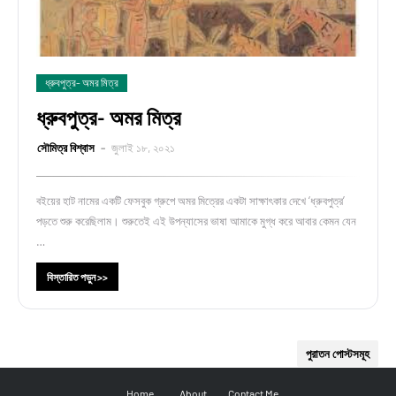
ধ্রুবপুত্র- অমর মিত্র
ধ্রুবপুত্র- অমর মিত্র
সৌমিত্র বিশ্বাস
জুলাই ১৮, ২০২১
বইয়ের হাট নামের একটি ফেসবুক গ্রুপে অমর মিত্রের একটা সাক্ষাৎকার দেখে ‘ধ্রুবপুত্র’
পড়তে শুরু করেছিলাম। শুরুতেই এই উপন্যাসের ভাষা আমাকে মুগ্ধ করে আবার কেমন যেন
…
বিস্তারিত পড়ুন >>
পুরাতন পোস্টসমূহ
Home
About
Contact Me