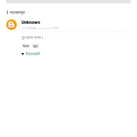
1 মন্তব্যসমূহ
Unknown
১৭ সেপ্টেম্বর, ২০২০ এ ৬:৫৭ PM
খুব ভালো লাগল।
উত্তর
মুছুন
উত্তরগুলি