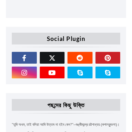
Social Plugin
পছন্দের কিছু উক্তি
"
তুমি অধম
,
তাই বলিয়া আমি উত্তম না হইব কেন
?"--
বঙ্কীমচন্দ্র চট্টপাধ্যয়
(কপালকুন্ডলা)।