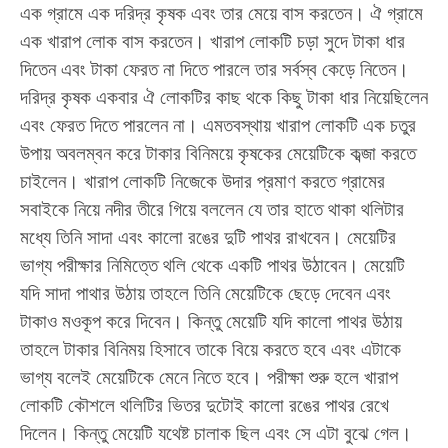
এক গ্রামে এক দরিদ্র কৃষক এবং তার মেয়ে বাস করতেন
।
ঐ গ্রামে
এক খারাপ লোক বাস করতেন
।
খারাপ লোকটি চড়া সুদে টাকা ধার
দিতেন এবং টাকা ফেরত না দিতে পারলে তার সর্বস্ব কেড়ে নিতেন
।
দরিদ্র কৃষক একবার ঐ লোকটির কাছ থকে কিছু টাকা ধার নিয়েছিলেন
এবং ফেরত দিতে পারলেন না
।
এমতবস্থায় খারাপ লোকটি এক চতুর
উপায় অবলম্বন করে টাকার বিনিময়ে কৃষকের মেয়েটিকে কব্জা করতে
চাইলেন
।
খারাপ লোকটি নিজেকে উদার প্রমাণ করতে গ্রামের
সবাইকে নিয়ে নদীর তীরে গিয়ে বললেন যে তার হাতে থাকা থলিটার
মধ্যে তিনি সাদা এবং কালো রঙের দুটি পাথর রাখবেন
।
মেয়েটির
ভাগ্য পরীক্ষার নিমিত্তে থলি থেকে একটি পাথর উঠাবেন
।
মেয়েটি
যদি সাদা পাথার উঠায় তাহলে তিনি মেয়েটিকে ছেড়ে দেবেন এবং
টাকাও মওকূপ করে দিবেন
।
কিন্তু মেয়েটি যদি কালো পাথর উঠায়
তাহলে টাকার বিনিময় হিসাবে তাকে বিয়ে করতে হবে এবং এটাকে
ভাগ্য বলেই মেয়েটিকে মেনে নিতে হবে
।
পরীক্ষা শুরু হলে খারাপ
লোকটি কৌশলে থলিটির ভিতর দুটোই কালো রঙের পাথর রেখে
দিলেন
।
কিন্তু মেয়েটি যথেষ্ট চালাক ছিল এবং সে এটা বুঝে গেল
।