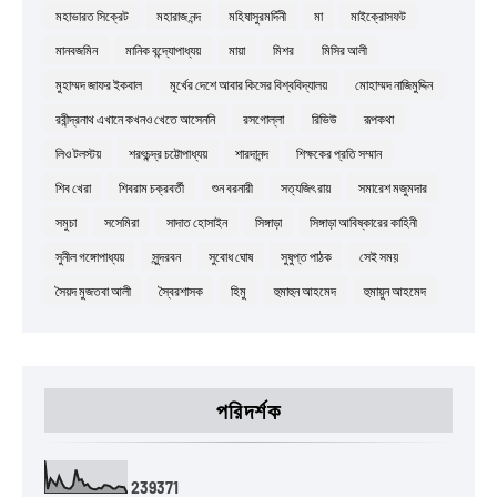
মহাভারত সিক্রেট
মহারাজ নন্দ
মহিষাসুরমর্দিনী
মা
মাইক্রোসফট
মানবজমিন
মানিক বন্দ্যোপাধ্যয়
মায়া
মিশর
মিসির আলী
মুহাম্মদ জাফর ইকবাল
মূর্খের দেশে আবার কিসের বিশ্ববিদ্যালয়
মোহাম্মদ নাজিমুদ্দিন
রবীন্দ্রনাথ এখানে কখনও খেতে আসেননি
রসগোল্লা
রিভিউ
রূপকথা
লিও টলস্টয়
শরৎচন্দ্র চট্টোপাধ্যয়
শারদানন্দ
শিক্ষকের প্রতি সম্মান
শিব খেরা
শিবরাম চক্রবর্তী
শুন বরনারী
সত্যজিৎ রায়
সমারেশ মজুমদার
সমুচা
সসেমিরা
সাদাত হোসাইন
সিঙ্গাড়া
সিঙ্গাড়া আবিষ্কারের কাহিনী
সুনীল গঙ্গোপাধ্যয়
সুন্দরবন
সুবোধ ঘোষ
সুষুপ্ত পাঠক
সেই সময়
সৈয়দ মুজতবা আলী
স্বৈরশাসক
হিমু
হুমাহুন আহমেদ
হুমায়ুন আহমেদ
পরিদর্শক
2
3
9
3
7
1