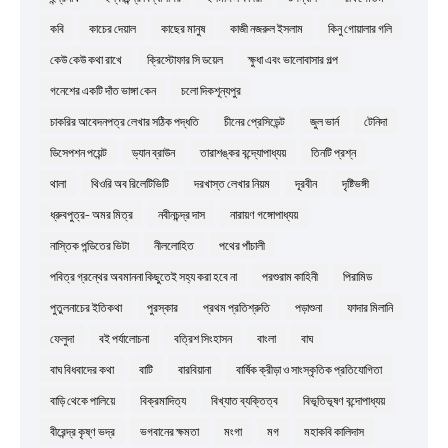
কবি
কাচের দেয়াল
কাছের মানুষ
কাজী নজরুল ইসলাম
কিনু গোয়ালার গলি
কেউ কেউ কথা রাখে
ক্রিস্টোফার সি ডয়েল
ক্ষুধা এবং ভালোবাসার গল্প
গনেশের একটি দাঁত ভাঙ্গা কেন
চলো দিকশূন্যপুর
চাকরির আবেদনপত্র লেখার সঠিক পদ্ধতি
চীনের প্রেসিডেন্ট
জুল ভার্ন
টেনিদা
ডিসেপশন পয়েন্ট
ড্যান ব্রাউন
তারাশঙ্কর বন্দ্যোপাধ্যয়
তিনটি প্রশ্ন
থালা
থিওরি অব রিলেটিভিটি
দরখাস্ত লেখার নিয়ম
দূরবীন
দৃষ্টিভঙ্গী
ধ্রুবপুত্র- অমর মিত্র
নবীনচন্দ্র দাস
নারায়ণ গঙ্গোপাধ্যয়
নাস্তিক পন্ডিতের ভিটা
নীললোহিত
পথের পাঁচালী
পবিত্র গ্রন্থের অবমাননা কিছুতেই সহ্য করা হবে না
পরশুরাম কাহিনী
পিরামিড
পুতুলনাচের ইতিকথা
পুরস্কার
প্রথম প্রতিশ্রুতি
পড়াশুনা
ফাদার মিলানি
ফেলুদা
বই পর্যালোচনা
বত্রিশ সিংহাসন
বাংলা
বাঘ
বাঘ বিধবাদের কথা
বাটি
বারবিয়ানা
বার্ষিক ক্রীড়া ও সাংস্কৃতিক প্রতিযোগিতা
বাড়ি থেকে পালিয়ে
বিক্রমাদিত্য
বিখ্যাত ব্যক্তিত্ব
বিভূতিভূষণ বন্দোপাধ্যয়
বীরেন্দ্র কৃষ্ণ ভদ্র
ভগবানের ক্ষমতা
মংগা
মগ
মহাকবি কালিদাস