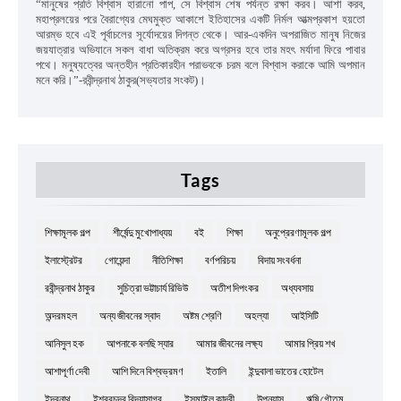
“
মানুষের প্রতি বিশ্বাস হারানো পাপ
,
সে বিশ্বাস শেষ পর্যন্ত রক্ষা করব। আশা করব
,
মহাপ্রলয়ের পরে বৈরাগ্যের মেঘমুক্ত আকাশে ইতিহাসের একটি নির্মল আত্মপ্রকাশ হয়তো
আরম্ভ হবে এই পূর্বাচলের সূর্যোদয়ের দিগন্ত থেকে। আর-একদিন অপরাজিত মানুষ নিজের
জয়যাত্রার অভিযানে সকল বাধা অতিক্রম করে অগ্রসর হবে তার মহৎ মর্যাদা ফিরে পাবার
পথে। মনুষ্যত্বের অন্তহীন প্রতিকারহীন পরাভবকে চরম বলে বিশ্বাস করাকে আমি অপমান
মনে করি।”
-রবীন্দ্রনাথ ঠাকুর(সভ্যতার সংকট)।
Tags
শিক্ষামূলক গল্প
শীর্ষেন্দু মুখোপাধ্যয়
বই
শিক্ষা
অনুপ্রেরণামূলক গল্প
ইলাস্ট্রেটর
গোয়েন্দা
নীতিশিক্ষা
বর্ণপরিচয়
বিদায় সংবর্ধনা
রবীন্দ্রনাথ ঠাকুর
সুচিত্রা ভট্টাচার্য রিভিউ
অতীশ দিপংকর
অধ্যবসায়
অন্দরমহল
অন্য জীবনের স্বাদ
অষ্টম শ্রেণি
অহল্যা
আইসিটি
আনিসুল হক
আপনাকে বলছি স্যার
আমার জীবনের লক্ষ্য
আমার প্রিয় শখ
আশাপূর্ণা দেবী
আশি দিনে বিশ্বভ্রমণ
ইতালি
ইন্দুবালা ভাতের হোটেল
ইন্দ্রনাথ
ইশ্বরচন্দ্র বিদ্যাসাগর
ইসমাঈল কাদরী
উপন্যাস
ঋষি গৌতম