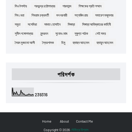
লিও টলস্টয়
শরৎচন্দ্র চট্টোপাধ্যয়
শারদানন্দ
শিক্ষকের প্রতি সম্মান
শিব খেরা
শিবরাম চক্রবর্তী
শুন বরনারী
সত্যজিৎ রায়
সমারেশ মজুমদার
সমুচা
সসেমিরা
সাদাত হোসাইন
সিঙ্গাড়া
সিঙ্গাড়া আবিষ্কারের কাহিনী
সুনীল গঙ্গোপাধ্যয়
সুন্দরবন
সুবোধ ঘোষ
সুষুপ্ত পাঠক
সেই সময়
সৈয়দ মুজতবা আলী
স্বৈরশাসক
হিমু
হুমাহুন আহমেদ
হুমায়ুন আহমেদ
পরিদর্শক
2
3
9
3
1
6
Home
About
Contact Me
Copyright ©
2026
সৌমিত্র বিশ্বাস