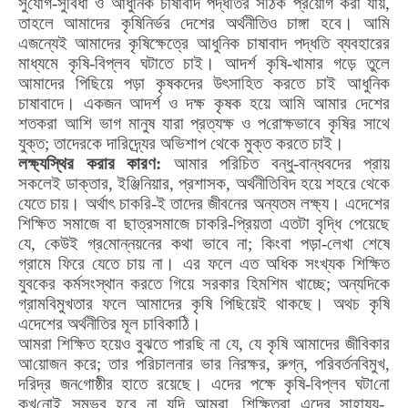
সু
যো
গ-সুবিধা ও আধুনিক চাষাবাদ পদ্ধতির সঠিক প্র
য়ো
গ করা যায়
,
তাহলে আমাদের কৃষিনির্ভর দেশের অর্থনীতিও চাঙ্গা হবে। আমি
এজন্যেই আমাদের কৃষিক্ষেত্রে আধুনিক চাষাবাদ পদ্ধতি ব্যবহারের
মাধ্যমে কৃষি-বিপ্লব ঘটাতে চাই। আদর্শ কৃষি-খামার গড়ে তুলে
আমাদের পিছিয়ে পড়া কৃষকদের উৎসাহিত করতে চাই আধুনিক
চাষাবাদে। একজন আদর্শ ও দক্ষ কৃষক হয়ে আমি আমার দেশের
শতকরা আশি ভাগ মানুষ যারা প্রত্যক্ষ ও প
রো
ক্ষভাবে কৃষির সাথে
যুক্ত
;
তাদেরকে দারিদ্র্যের অভিশাপ থেকে মুক্ত করতে চাই।
লক্ষ্যস্থির করার কারণ:
আমার পরিচিত বন্ধু-বান্ধবদের প্রায়
সকলেই ডাক্তার
,
ইঞ্জিনিয়ার
,
প্রশাসক
,
অর্থনীতিবিদ হয়ে শহরে থেকে
যেতে চায়। অর্থাৎ চাকরি-ই তাদের জীবনের অন্যতম লক্ষ্য। এদেশের
শিক্ষিত সমাজে বা ছাত্রসমাজে চাকরি-প্রিয়তা এতটা বৃদ্ধি পেয়েছে
যে
,
কেউই গ্র
মো
ন্নয়নের কথা ভাবে না
;
কিংবা পড়া-লেখা শেষে
গ্রামে ফিরে যেতে চায় না। এর ফলে এত অধিক সংখ্যক শিক্ষিত
যুবকের কর্মসংস্থান করতে গিয়ে সরকার হিমশিম খাচ্ছে
;
অন্যদিকে
গ্রামবিমুখতার ফলে আমাদের কৃষি পিছিয়েই থাকছে। অথচ কৃষি
এদেশের অর্থনীতির মূল চাবিকাঠি।
আমরা শিক্ষিত হয়েও বুঝতে পারছি না যে
,
যে কৃষি আমাদের জীবিকার
আ
য়ো
জন করে
;
তার পরিচালনার ভার নিরক্ষর
,
রুগ্ন
,
পরিবর্তনবিমুখ
,
দরিদ্র জন
গো
ষ্ঠীর হাতে রয়েছে। এদের পক্ষে কৃষি-বিপ্লব ঘটা
নো
কখ
নো
ই সম্ভব হবে না যদি আমরা
,
শিক্ষিতরা এদের সাহায্য-