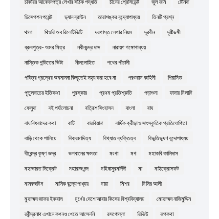
চাকরির আবেদনপত্র লেখার সঠিক পদ্ধতি
চীনের প্রেসিডেন্ট
জুল ভার্ন
টেনিদা
ডিসেপশন পয়েন্ট
ড্যান ব্রাউন
তারাশঙ্কর বন্দ্যোপাধ্যয়
তিনটি প্রশ্ন
থালা
থিওরি অব রিলেটিভিটি
দরখাস্ত লেখার নিয়ম
দূরবীন
দৃষ্টিভঙ্গী
ধ্রুবপুত্র- অমর মিত্র
নবীনচন্দ্র দাস
নারায়ণ গঙ্গোপাধ্যয়
নাস্তিক পন্ডিতের ভিটা
নীললোহিত
পথের পাঁচালী
পবিত্র গ্রন্থের অবমাননা কিছুতেই সহ্য করা হবে না
পরশুরাম কাহিনী
পিরামিড
পুতুলনাচের ইতিকথা
পুরস্কার
প্রথম প্রতিশ্রুতি
পড়াশুনা
ফাদার মিলানি
ফেলুদা
বই পর্যালোচনা
বত্রিশ সিংহাসন
বাংলা
বাঘ
বাঘ বিধবাদের কথা
বাটি
বারবিয়ানা
বার্ষিক ক্রীড়া ও সাংস্কৃতিক প্রতিযোগিতা
বাড়ি থেকে পালিয়ে
বিক্রমাদিত্য
বিখ্যাত ব্যক্তিত্ব
বিভূতিভূষণ বন্দোপাধ্যয়
বীরেন্দ্র কৃষ্ণ ভদ্র
ভগবানের ক্ষমতা
মংগা
মগ
মহাকবি কালিদাস
মহাভারত সিক্রেট
মহারাজ নন্দ
মহিষাসুরমর্দিনী
মা
মাইক্রোসফট
মানবজমিন
মানিক বন্দ্যোপাধ্যয়
মায়া
মিশর
মিসির আলী
মুহাম্মদ জাফর ইকবাল
মূর্খের দেশে আবার কিসের বিশ্ববিদ্যালয়
মোহাম্মদ নাজিমুদ্দিন
রবীন্দ্রনাথ এখানে কখনও খেতে আসেননি
রসগোল্লা
রিভিউ
রূপকথা