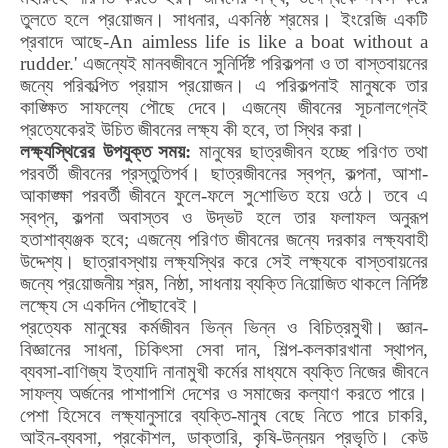
তুলতে হলে প্র
য়ো
জন। সাধনার
,
একনিষ্ঠ শ্রমের। ইংরেজি একটি
প্রবাদে আছে-
An aimless life is like a boat without a
rudder.'
এজন্যেই মানবজীবনে সুনির্দিষ্ট পরিকল্পনা ও তা বাস্তবায়নের
জন্যে পরিকল্পিত প্রয়াস প্র
য়ো
জন। এ পরিকল্পনাই মানুষকে তার
কাঙ্ক্ষিত সাফল্যে পৌছে দেবে। এজন্যে জীবনের সূচনালগ্নেই
প্রত্যেকেরই উচিত জীবনের লক্ষ্য কী হবে
,
তা স্থির করা।
লক্ষ্যস্থিরের উপযুক্ত সময়:
মানুষের ছাত্রজীবন হচ্ছে পরিণত তথা
পরবর্তী জীবনের প্রস্তুতিপর্ব। ছাত্রজীবনের স্বপ্ন
,
কল্পনা
,
আশা-
আকাঙ্ক্ষা পরবর্তী জীবনে ফুলে-ফলে সু
শো
ভিত হয়ে ওঠে। তবে এ
স্বপ্ন
,
কল্পনা অবাস্তব ও উদ্ভট হলে তার ফলাফল অনুরূপ
হতাশাব্যঞ্জক হবে
;
এজন্যে পরিণত জীবনের জন্যে দরকার লক্ষ্যবাহী
উদ্দেশ্য। ছাত্রাবস্থায় লক্ষ্যস্থির করে সেই লক্ষ্যকে বাস্তবায়নের
জন্যে প্র
য়ো
জনীয় শ্রম
,
নিষ্ঠা
,
সাধনায় ব্যক্তি নি
য়ো
জিত থাকলে নির্দিষ্ট
লক্ষ্যে সে একদিন পৌছাবেই।
প্রত্যেক মানুষের কর্মজীবন ভিন্ন ভিন্ন ও বিচিত্রমুখী। জ্ঞান-
বিজ্ঞানের সাধনা
,
চিকিৎসা সেবা দান
,
শিল্প-কলকারখানা স্থাপন
,
ব্যবসা-বাণিজ্য ইত্যাদি নানামুখী কর্মের মাধ্যমে ব্যক্তি নিজের জীবনে
সাফল্য অর্জনের পাশাপাশি দেশের ও সমাজের কল্যাণ করতে পারে।
পেশা হিসেবে লক্ষ্যানুসারে ব্যক্তি-মানুষ বেছে নিতে পারে চাকরি
,
আইন-ব্যবসা
,
প্রকৌশল
,
ডাক্তারি
,
কৃষি-উন্নয়ন প্রভৃতি। কেউ