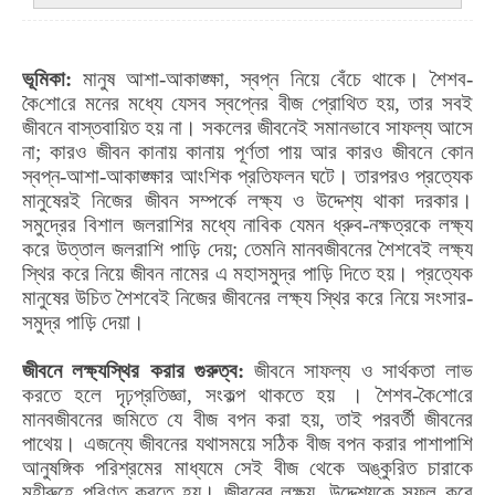
ভূমিকা:
মানুষ আশা-আকাঙ্ক্ষা
,
স্বপ্ন নিয়ে বেঁচে থাকে। শৈশব-
কৈ
শো
রে মনের মধ্যে যেসব স্বপ্নের বীজ
প্রো
থিত হয়
,
তার সবই
জীবনে বাস্তবায়িত হয় না। সকলের জীবনেই সমানভাবে সাফল্য আসে
না
;
কারও জীবন কানায় কানায় পূর্ণতা পায় আর কারও জীবনে কো
ন
স্বপ্ন-আশা-আকাঙ্ক্ষার আংশিক প্রতিফলন ঘটে। তারপরও প্রত্যেক
মানুষেরই নিজের জীবন সম্পর্কে লক্ষ্য ও উদ্দেশ্য থাকা দরকার।
সমুদ্রের বিশাল জলরাশির মধ্যে নাবিক যেমন ধ্রুব-নক্ষত্রকে লক্ষ্য
করে উত্তাল জলরাশি পাড়ি দেয়
;
তেমনি মানবজীবনের শৈশবেই লক্ষ্য
স্থির করে নিয়ে জীবন নামের এ মহাসমুদ্র পাড়ি দিতে হয়। প্রত্যেক
মানুষের উচিত শৈশবেই নিজের জীবনের লক্ষ্য স্থির করে নিয়ে সংসার-
সমুদ্র পাড়ি দেয়া।
জীবনে লক্ষ্যস্থির করার গুরুত্ব:
জীবনে সাফল্য ও সার্থকতা লাভ
করতে হলে দৃঢ়প্রতিজ্ঞা
,
সংকল্প থাকতে হয় । শৈশব-কৈ
শো
রে
মানবজীবনের জমিতে যে বীজ বপন করা হয়
,
তাই পরবর্তী জীবনের
পাথেয়। এজন্যে জীবনের যথাসময়ে সঠিক বীজ বপন করার পাশাপাশি
আনুষঙ্গিক পরিশ্রমের মাধ্যমে সেই বীজ থেকে অঙ্কুরিত চারাকে
মহীরুহে পরিণত করতে হয়। জীবনের লক্ষ্য
,
উদ্দেশ্যকে সফল করে