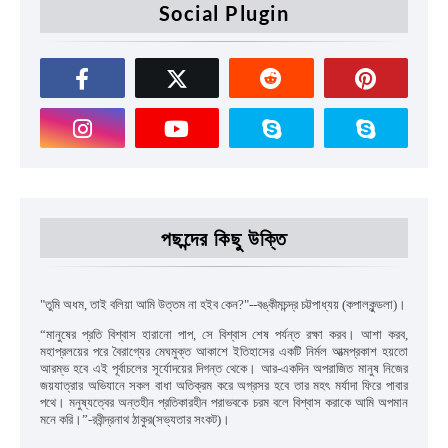
Social Plugin
পছন্দের কিছু উক্তি
"
তুমি অধম
,
তাই বলিয়া আমি উত্তম না হইব কেন
?"--
বঙ্কীমচন্দ্র চট্টপাধ্যয়
(কপালকুন্ডলা)।
“
মানুষের প্রতি বিশ্বাস হারানো পাপ
,
সে বিশ্বাস শেষ পর্যন্ত রক্ষা করব। আশা করব
,
মহাপ্রলয়ের পরে বৈরাগ্যের মেঘমুক্ত আকাশে ইতিহাসের একটি নির্মল আত্মপ্রকাশ হয়তো
আরম্ভ হবে এই পূর্বাচলের সূর্যোদয়ের দিগন্ত থেকে। আর-একদিন অপরাজিত মানুষ নিজের
জয়যাত্রার অভিযানে সকল বাধা অতিক্রম করে অগ্রসর হবে তার মহৎ মর্যাদা ফিরে পাবার
পথে। মনুষ্যত্বের অন্তহীন প্রতিকারহীন পরাভবকে চরম বলে বিশ্বাস করাকে আমি অপমান
মনে করি।”
-রবীন্দ্রনাথ ঠাকুর(সভ্যতার সংকট)।