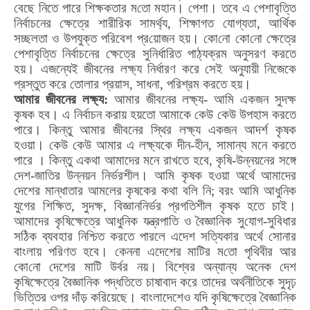
বেছে নিতে পারে শিক্ষকতার ম
তো
মহান। পেশা। তবে এ পেশাবৃত্তি
নির্বাচনের ক্ষেত্রে শারীরিক সামর্থ্য
,
শিক্ষাগত
যো
গ্যতা
,
আর্থিক
সচ্ছলতা ও উপযুক্ত পরিবেশ প্র
য়ো
জন হয়। কো
নো
কো
নো
ক্ষেত্রে
পেশাবৃত্তি নির্বাচনের ক্ষেত্রে সুনির্ধারিত পাঠ্যক্রম অনুসরণ করতে
হয়। এজন্যেই জীবনের লক্ষ্য নির্ধারণ করে সেই অনুযায়ী নিজেকে
প্রস্তুত করে
তো
লার প্রয়াস
,
সাধনা
,
পরিশ্রম করতে হয়।
আমার জীবনের লক্ষ্য:
আমার জীবনের লক্ষ্য- আমি একজন সুদক্ষ
কৃষক হব। এ নির্বাচন করায় হয়তাে আমাকে কেউ কেউ উপহাস করতে
পারে। কিন্তু আমার জীবনের স্থির লক্ষ্য একজন আদর্শ কৃষক
হওয়া। কেউ কেউ আমার এ লক্ষ্যকে দীন-হীন
,
সামান্য মনে করতে
পারে । কিন্তু একথা আমাদের মনে রাখতে হবে
,
কৃষি-উন্নয়নের সঙ্গে
দেশ-জাতির উন্নয়ন নির্ভরশীল। আমি কৃষক হওয়া অর্থে আমাদের
দেশের মান্ধাতার আমলের কৃষকের কথা বলি নি
;
বরং আমি আধুনিক
যুগের শিক্ষিত
,
সুদক্ষ
,
বিজ্ঞাননির্ভর প্রগতিশীল কৃষক হতে চাই।
আমাদের কৃষিক্ষেত্রে আধুনিক যন্ত্রপাতি ও বৈজ্ঞানিক সু
যো
গ-সুবিধার
সঠিক ব্যবহার নিশ্চিত করতে পারলে এদেশ সত্যিকার অর্থে
সো
নার
বাংলায় পরিণত হবে। কেননা এদেশের মাটির ম
তো
পৃথিবীর আর
কো
নো
দেশের মাটি উর্বর নয়। বিশ্বের অন্যান্য অনেক দেশ
কৃষিক্ষেত্রে বৈজ্ঞানিক পদ্ধতিতে চাষাবাদ করে তাদের অর্থনীতিকে সুদৃঢ়
ভিত্তির ওপর দাঁড় করিয়েছে। বাংলাদেশেও যদি কৃষিক্ষেত্রে বৈজ্ঞানিক