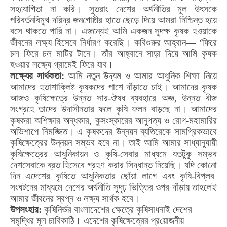
সহ
যো
গিতা না করি। সুতরাং দেশের অর্থনীতির মূল উৎসকে
পরিবর্তনবিমুখ দরিদ্র জন
গো
ষ্ঠীর হাতে ছেড়ে দিয়ে আমরা নিশ্চিন্ত হয়ে
বসে থাকতে পারি না। এজন্যেই আমি একজন সুদক্ষ কৃষক হওয়াকে
জীবনের লক্ষ্য হিসেবে নির্ধারণ করেছি। কবিগুরুর আহ্বান— ‘ফিরে
চল ফিরে চল মাটির টানে। তাঁর আহ্বানে সাড়া দিয়ে আমি কৃষক
হওয়ার লক্ষ্যে গ্রামেই ফিরে যাব।
লক্ষ্যের সার্থকতা:
আমি নতুন উদ্যম ও আমার আধুনিক শিক্ষা নিয়ে
আমাদের হতাশাক্লিষ্ট কৃষকদের পাশে দাঁড়াতে চাই। আমাদের কৃষক
আজও কৃষিক্ষেত্রে উন্নত সার-ঔষধ ব্যবহারে অজ্ঞ
,
উন্নত বীজ
সংগ্রহে তাদের উদাসীনতার ফলে কৃষি ফলন বাড়ছে না। আমাদের
কৃষকরা অশিক্ষার অন্ধকার
,
কুসংস্কারের আনুগত্য ও
রো
গ-মহামারির
অভিশাপে নিমজ্জিত। এ কৃষকদের উন্নয়ন ব্যতিরেকে সামগ্রিকভাবে
কৃষিক্ষেত্রের উন্নয়ন সম্ভব হবে না। তাই আমি আমার সাধ্যানুযায়ী
কৃষিক্ষেত্রের আধুনিকায়ন ও কৃষি-সেবার মাধ্যমে যতটুকু সম্ভব
দেশসেবাকে ব্রত হিসেবে গ্রহণ করার সিদ্ধান্ত নিয়েছি। যদি কো
নো
দিন এদেশের কৃষিতে আধুনিকতার ছোঁয়া লাগে এবং কৃষি-বিপ্লব
সংঘটনের মাধ্যমে দেশের অর্থনীতি সুদৃঢ় ভিত্তির ওপর দাঁড়ায় তাহলেই
আমার জীবনের স্বপ্ন ও লক্ষ্য সার্থক হবে।
উপসংহার:
কৃষিনির্ভর বাংলাদেশের ক্ষেত্রে কৃষিসাধনাই দেশের
সমৃদ্ধির মূল চাবিকাঠি। এদেশের কৃষিক্ষেত্রের প্র
য়ো
জনীয়