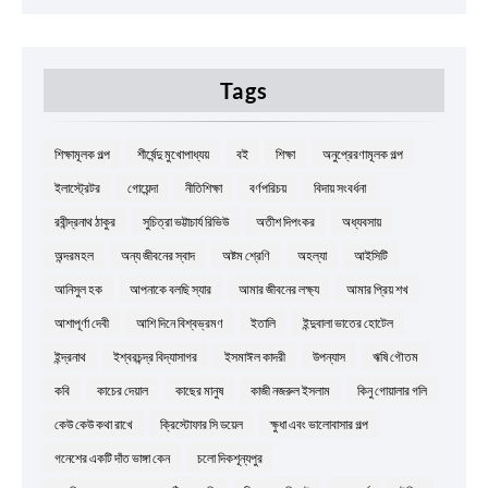
Tags
শিক্ষামূলক গল্প
শীর্ষেন্দু মুখোপাধ্যয়
বই
শিক্ষা
অনুপ্রেরণামূলক গল্প
ইলাস্ট্রেটর
গোয়েন্দা
নীতিশিক্ষা
বর্ণপরিচয়
বিদায় সংবর্ধনা
রবীন্দ্রনাথ ঠাকুর
সুচিত্রা ভট্টাচার্য রিভিউ
অতীশ দিপংকর
অধ্যবসায়
অন্দরমহল
অন্য জীবনের স্বাদ
অষ্টম শ্রেণি
অহল্যা
আইসিটি
আনিসুল হক
আপনাকে বলছি স্যার
আমার জীবনের লক্ষ্য
আমার প্রিয় শখ
আশাপূর্ণা দেবী
আশি দিনে বিশ্বভ্রমণ
ইতালি
ইন্দুবালা ভাতের হোটেল
ইন্দ্রনাথ
ইশ্বরচন্দ্র বিদ্যাসাগর
ইসমাঈল কাদরী
উপন্যাস
ঋষি গৌতম
কবি
কাচের দেয়াল
কাছের মানুষ
কাজী নজরুল ইসলাম
কিনু গোয়ালার গলি
কেউ কেউ কথা রাখে
ক্রিস্টোফার সি ডয়েল
ক্ষুধা এবং ভালোবাসার গল্প
গনেশের একটি দাঁত ভাঙ্গা কেন
চলো দিকশূন্যপুর