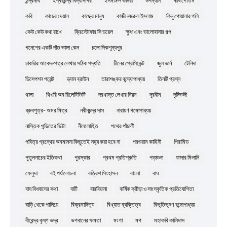
কবি
কাচের দেয়াল
কাছের মানুষ
কাজী নজরুল ইসলাম
কিনু গোয়ালার গলি
কেউ কেউ কথা রাখে
ক্রিস্টোফার সি ডয়েল
ক্ষুধা এবং ভালোবাসার গল্প
গনেশের একটি দাঁত ভাঙ্গা কেন
চলো দিকশূন্যপুর
চাকরির আবেদনপত্র লেখার সঠিক পদ্ধতি
চীনের প্রেসিডেন্ট
জুল ভার্ন
টেনিদা
ডিসেপশন পয়েন্ট
ড্যান ব্রাউন
তারাশঙ্কর বন্দ্যোপাধ্যয়
তিনটি প্রশ্ন
থালা
থিওরি অব রিলেটিভিটি
দরখাস্ত লেখার নিয়ম
দূরবীন
দৃষ্টিভঙ্গী
ধ্রুবপুত্র- অমর মিত্র
নবীনচন্দ্র দাস
নারায়ণ গঙ্গোপাধ্যয়
নাস্তিক পন্ডিতের ভিটা
নীললোহিত
পথের পাঁচালী
পবিত্র গ্রন্থের অবমাননা কিছুতেই সহ্য করা হবে না
পরশুরাম কাহিনী
পিরামিড
পুতুলনাচের ইতিকথা
পুরস্কার
প্রথম প্রতিশ্রুতি
পড়াশুনা
ফাদার মিলানি
ফেলুদা
বই পর্যালোচনা
বত্রিশ সিংহাসন
বাংলা
বাঘ
বাঘ বিধবাদের কথা
বাটি
বারবিয়ানা
বার্ষিক ক্রীড়া ও সাংস্কৃতিক প্রতিযোগিতা
বাড়ি থেকে পালিয়ে
বিক্রমাদিত্য
বিখ্যাত ব্যক্তিত্ব
বিভূতিভূষণ বন্দোপাধ্যয়
বীরেন্দ্র কৃষ্ণ ভদ্র
ভগবানের ক্ষমতা
মংগা
মগ
মহাকবি কালিদাস