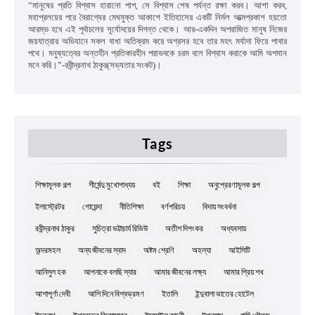
“
মানুষের প্রতি বিশ্বাস হারানো পাপ
,
সে বিশ্বাস শেষ পর্যন্ত রক্ষা করব। আশা করব
,
মহাপ্রলয়ের পরে বৈরাগ্যের মেঘমুক্ত আকাশে ইতিহাসের একটি নির্মল আত্মপ্রকাশ হয়তো
আরম্ভ হবে এই পূর্বাচলের সূর্যোদয়ের দিগন্ত থেকে। আর-একদিন অপরাজিত মানুষ নিজের
জয়যাত্রার অভিযানে সকল বাধা অতিক্রম করে অগ্রসর হবে তার মহৎ মর্যাদা ফিরে পাবার
পথে। মনুষ্যত্বের অন্তহীন প্রতিকারহীন পরাভবকে চরম বলে বিশ্বাস করাকে আমি অপমান
মনে করি।”
-রবীন্দ্রনাথ ঠাকুর(সভ্যতার সংকট)।
Tags
শিক্ষামূলক গল্প
শীর্ষেন্দু মুখোপাধ্যয়
বই
শিক্ষা
অনুপ্রেরণামূলক গল্প
ইলাস্ট্রেটর
গোয়েন্দা
নীতিশিক্ষা
বর্ণপরিচয়
বিদায় সংবর্ধনা
রবীন্দ্রনাথ ঠাকুর
সুচিত্রা ভট্টাচার্য রিভিউ
অতীশ দিপংকর
অধ্যবসায়
অন্দরমহল
অন্য জীবনের স্বাদ
অষ্টম শ্রেণি
অহল্যা
আইসিটি
আনিসুল হক
আপনাকে বলছি স্যার
আমার জীবনের লক্ষ্য
আমার প্রিয় শখ
আশাপূর্ণা দেবী
আশি দিনে বিশ্বভ্রমণ
ইতালি
ইন্দুবালা ভাতের হোটেল
ইন্দ্রনাথ
ইশ্বরচন্দ্র বিদ্যাসাগর
ইসমাঈল কাদরী
উপন্যাস
ঋষি গৌতম