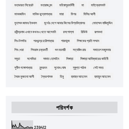
মহাভারত সিক্রেট
মহারাজ নন্দ
মহিষাসুরমর্দিনী
মা
মাইক্রোসফট
মানবজমিন
মানিক বন্দ্যোপাধ্যয়
মায়া
মিশর
মিসির আলী
মুহাম্মদ জাফর ইকবাল
মূর্খের দেশে আবার কিসের বিশ্ববিদ্যালয়
মোহাম্মদ নাজিমুদ্দিন
রবীন্দ্রনাথ এখানে কখনও খেতে আসেননি
রসগোল্লা
রিভিউ
রূপকথা
লিও টলস্টয়
শরৎচন্দ্র চট্টোপাধ্যয়
শারদানন্দ
শিক্ষকের প্রতি সম্মান
শিব খেরা
শিবরাম চক্রবর্তী
শুন বরনারী
সত্যজিৎ রায়
সমারেশ মজুমদার
সমুচা
সসেমিরা
সাদাত হোসাইন
সিঙ্গাড়া
সিঙ্গাড়া আবিষ্কারের কাহিনী
সুনীল গঙ্গোপাধ্যয়
সুন্দরবন
সুবোধ ঘোষ
সুষুপ্ত পাঠক
সেই সময়
সৈয়দ মুজতবা আলী
স্বৈরশাসক
হিমু
হুমাহুন আহমেদ
হুমায়ুন আহমেদ
পরিদর্শক
2
3
9
4
1
2