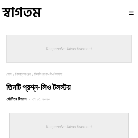
Responsive Advertisement
হোম
শিক্ষামূলক গল্প
তিনটি প্রশ্ন-লিও টলস্টয়
তিনটি প্রশ্ন-লিও টলস্টয়
সৌমিত্র বিশ্বাস
মে ১৩, ২০২০
Responsive Advertisement