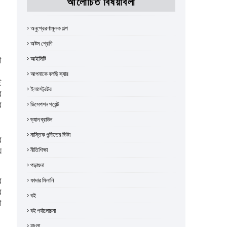
আলোচিত বিষয়াবলী
অনুপ্রেরণামূলক গল্প
অষ্টম শ্রেণি
া
আইসিটি
।
আপনাকে বলছি স্যার
ই
ইলাস্ট্রেটর
ে
র
ডিসেপশন পয়েন্ট
ড্যান ব্রাউন
নাস্তিক পন্ডিতের ভিটা
ে
য
নীতিশিক্ষা
পড়াশুনা
র
ফাদার মিলানি
ে
বই
া
বই পর্যালোচনা
বাংলা