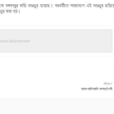
ে বঙ্গবন্ধুর বাড়ি ভাঙচুর হয়েছে। পরবর্তীতে সারাদেশে এই ভাঙচুর ছড়িয়
াঙচুর করা হয়।
nsive Advertisement
নবীনতর
প্রথম প্রতিশ্রুতি-আশাপূর্ণা দেবী