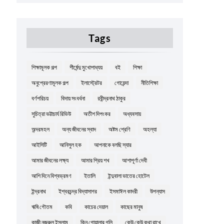
Tags
শিক্ষামূলক গল্প
শীর্ষেন্দু মুখোপাধ্যয়
বই
শিক্ষা
অনুপ্রেরণামূলক গল্প
ইলাস্ট্রেটর
গোয়েন্দা
নীতিশিক্ষা
বর্ণপরিচয়
বিদায় সংবর্ধনা
রবীন্দ্রনাথ ঠাকুর
সুচিত্রা ভট্টাচার্য রিভিউ
অতীশ দিপংকর
অধ্যবসায়
অন্দরমহল
অন্য জীবনের স্বাদ
অষ্টম শ্রেণি
অহল্যা
আইসিটি
আনিসুল হক
আপনাকে বলছি স্যার
আমার জীবনের লক্ষ্য
আমার প্রিয় শখ
আশাপূর্ণা দেবী
আশি দিনে বিশ্বভ্রমণ
ইতালি
ইন্দুবালা ভাতের হোটেল
ইন্দ্রনাথ
ইশ্বরচন্দ্র বিদ্যাসাগর
ইসমাঈল কাদরী
উপন্যাস
ঋষি গৌতম
কবি
কাচের দেয়াল
কাছের মানুষ
কাজী নজরুল ইসলাম
কিনু গোয়ালার গলি
কেউ কেউ কথা রাখে