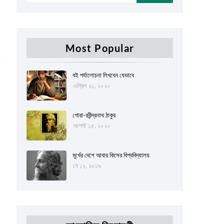
Most Popular
বই পর্যালোচনা লিখবেন যেভাবে
এপ্রিল ২১, ২০২০
গোরা-রবীন্দ্রনাথ ঠাকুর
আগস্ট ১৫, ২০২০
মূর্খের দেশে আবার কিসের বিশ্ববিদ্যালয়
মে ১২, ২০১৯