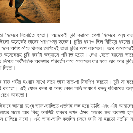
ষতা হিসেবে বিবেচিত হতো। অনেকেই চুরি করাকে পেশা হিসেবে গন্য কর
তা ছিলো অনেকেই তাদের শরণাপন্ন হতেন। চুরির ধরণও ছিল বিচিত্র ধরনের
য না হলে অর্থাৎ বেঁচে থাকার তাগিদেই তারা চুরির পথে নামতেন। তবে অনেকের
তে অনেকেরই চুরি করাটা অভ্যাসে পরিণত হতো। দেখা যেতো বয়সের ভার
 নিজের অর্থনৈতিক অবস্থার পরিবর্তন করে ফেলতেন যার ফলে তার আর চুরি
খা দিতো।
ে রাত গভীর হওয়ার সাথে সাথে তারা হাত-পা নিসপিশ করতো। চুরি না কর
ুরি করতো। এই যেমন বদনা বা অন্য কোন অতি সাধারণ বস্তু পরিবারের অন্
থাও রেখে আসতো।
হিসাবে আমরা মধ্যে ভাঙ্গা-ভাঙ্গিতে এতটাই দক্ষ হয়ে উঠছি এবং এটা আমাদে
র ভাঙার মতো আর কিছু অবশিষ্ট থাকবে তখন ঐসব চোরের মত অবস্থা হব
যাস চালিয়ে যাবো।
এই ভাঙ্গা-ভাঙ্গি কতদিন চলবে জানি না হয়তো যতদিন ন