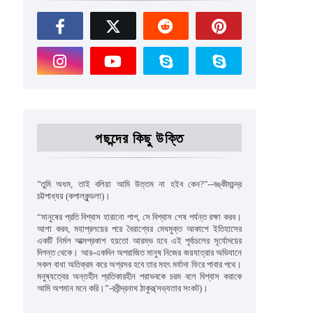
পছন্দের কিছু উক্তি
"
তুমি অধম
,
তাই বলিয়া আমি উত্তম না হইব কেন
?"--
বঙ্কীমচন্দ্র
চট্টপাধ্যয়
(কপালকুন্ডলা)।
“
মানুষের প্রতি বিশ্বাস হারানো পাপ
,
সে বিশ্বাস শেষ পর্যন্ত রক্ষা করব।
আশা করব
,
মহাপ্রলয়ের পরে বৈরাগ্যের মেঘমুক্ত আকাশে ইতিহাসের
একটি নির্মল আত্মপ্রকাশ হয়তো আরম্ভ হবে এই পূর্বাচলের সূর্যোদয়ের
দিগন্ত থেকে। আর-একদিন অপরাজিত মানুষ নিজের জয়যাত্রার অভিযানে
সকল বাধা অতিক্রম করে অগ্রসর হবে তার মহৎ মর্যাদা ফিরে পাবার পথে।
মনুষ্যত্বের অন্তহীন প্রতিকারহীন পরাভবকে চরম বলে বিশ্বাস করাকে
আমি অপমান মনে করি।”
-রবীন্দ্রনাথ ঠাকুর(সভ্যতার সংকট)।