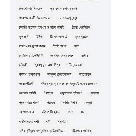
ক্রিস্টোফার সি ডয়েল
ক্ষুধা এবং ভালোবাসার গল্প
গনেশের একটি দাঁত ভাঙ্গা কেন
চলো দিকশূন্যপুর
চাকরির আবেদনপত্র লেখার সঠিক পদ্ধতি
চীনের প্রেসিডেন্ট
জুল ভার্ন
টেনিদা
ডিসেপশন পয়েন্ট
ড্যান ব্রাউন
তারাশঙ্কর বন্দ্যোপাধ্যয়
তিনটি প্রশ্ন
থালা
থিওরি অব রিলেটিভিটি
দরখাস্ত লেখার নিয়ম
দূরবীন
দৃষ্টিভঙ্গী
ধ্রুবপুত্র- অমর মিত্র
নবীনচন্দ্র দাস
নারায়ণ গঙ্গোপাধ্যয়
নাস্তিক পন্ডিতের ভিটা
নীললোহিত
পথের পাঁচালী
পবিত্র গ্রন্থের অবমাননা কিছুতেই সহ্য করা হবে না
পরশুরাম কাহিনী
পিরামিড
পুতুলনাচের ইতিকথা
পুরস্কার
প্রথম প্রতিশ্রুতি
পড়াশুনা
ফাদার মিলানি
ফেলুদা
বই পর্যালোচনা
বত্রিশ সিংহাসন
বাংলা
বাঘ
বাঘ বিধবাদের কথা
বাটি
বারবিয়ানা
বার্ষিক ক্রীড়া ও সাংস্কৃতিক প্রতিযোগিতা
বাড়ি থেকে পালিয়ে