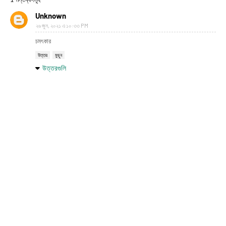
Unknown
২৬ জুন, ২০২১ এ ১০:৩৩ PM
চমৎকার
উত্তর
মুছুন
উত্তরগুলি