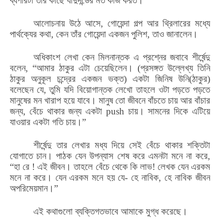
ব্যপারটা তার কাছে যাদুদন্ডের মত কাজ করত।
আলোচনায় উঠে
আসে
,
গোয়েন্দা গল্প আর থ্রিলারের মধ্যে
পার্থক্যের কথা
,
কেন তাঁর গোয়েন্দা একজন পুলিশ
,
তাও জানালেন।
অধিকাংশ লেখা কেন মিলনান্তক এ প্রশ্নের জবাবে শীর্ষেন্দু
বলেন, “আমার ঠাকুর এটা চেয়েছিলেন। (প্রসঙ্গত উল্লেখ্য তিনি
ঠাকুর অনুকূল চন্দ্রের একজন ভক্ত) একটা জিনিষ উনি(ঠাকুর)
বলেছেন যে, তুমি যদি বিয়োগান্তক লেখো তাহলে ওটা পড়তে পড়তে
মানুষের মন খারাপ হয়ে যাবে। মানুষ তো জীবনে বাঁচতে চায় আর বাঁচার
জন্য, বেঁচে থাকার জন্য একটা push চায়। সামনের দিকে এটিয়ে
যাওয়ার একটা গতি চায়।”
শীর্ষেন্দু তার লেখার মধ্য দিয়ে সেই বেঁচে থাকার শক্তিটা
যোগাতে চান। পাঠক যেন উপন্যাস শেষ করে এমনটা মনে না করে,
“হা রে ! এই জীবন। তাহলে বেঁচে থেকে কি লাভ! লেখক যেন এরকম
মনে না করে। যেন এরকম মনে হয় যে- হে নাবিক, হে নাবিক জীবন
অপরিমেয়মান।”
এই কথাগুলো ব্যক্তিগতভাবে আমাকে মুগ্ধ করেছে।