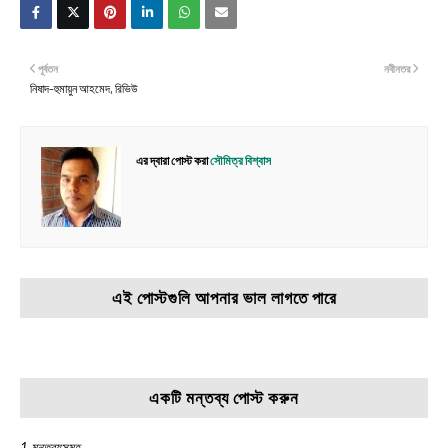
পূর্বতন
নবীনতর
নিষাদ-হুমায়ুন আহমেদ, রিভিউ
এর দ্বারা পোস্ট করা
সৌমিত্র বিশ্বাস
এই পোস্টগুলি আপনার ভাল লাগতে পারে
একটি মন্তব্য পোস্ট করুন
1 মন্তব্যসমূহ