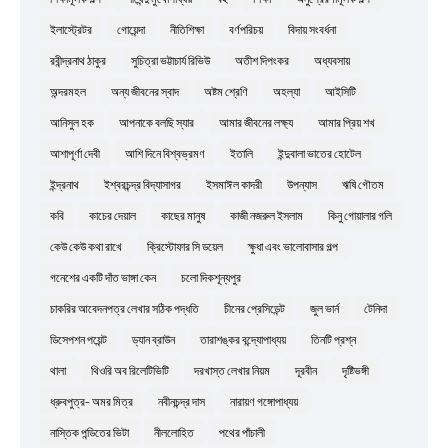
ইলাস্ট্রেটর
গোয়েন্দা
নীতিশিক্ষা
বর্ণপরিচয়
বিদায় সংবর্ধনা
রবীন্দ্রনাথ ঠাকুর
সুচিত্রা ভট্টাচার্য রিভিউ
অতীশ দিপংকর
অধ্যবসায়
অন্দরমহল
অন্য জীবনের স্বাদ
অষ্টম শ্রেণি
অহল্যা
আইসিটি
আনিসুল হক
আপনাকে বলছি স্যার
আমার জীবনের লক্ষ্য
আমার প্রিয় শখ
আশাপূর্ণা দেবী
আশি দিনে বিশ্বভ্রমণ
ইতালি
ইন্দুবালা ভাতের হোটেল
ইন্দ্রনাথ
ইশ্বরচন্দ্র বিদ্যাসাগর
ইসমাঈল কাদরী
উপন্যাস
ঋষি গৌতম
কবি
কাচের দেয়াল
কাছের মানুষ
কাজী নজরুল ইসলাম
কিনু গোয়ালার গলি
কেউ কেউ কথা রাখে
ক্রিস্টোফার সি ডয়েল
ক্ষুধা এবং ভালোবাসার গল্প
গনেশের একটি দাঁত ভাঙ্গা কেন
চলো দিকশূন্যপুর
চাকরির আবেদনপত্র লেখার সঠিক পদ্ধতি
চীনের প্রেসিডেন্ট
জুল ভার্ন
টেনিদা
ডিসেপশন পয়েন্ট
ড্যান ব্রাউন
তারাশঙ্কর বন্দ্যোপাধ্যয়
তিনটি প্রশ্ন
থালা
থিওরি অব রিলেটিভিটি
দরখাস্ত লেখার নিয়ম
দূরবীন
দৃষ্টিভঙ্গী
ধ্রুবপুত্র- অমর মিত্র
নবীনচন্দ্র দাস
নারায়ণ গঙ্গোপাধ্যয়
নাস্তিক পন্ডিতের ভিটা
নীললোহিত
পথের পাঁচালী