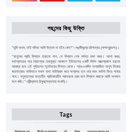
পছন্দের কিছু উক্তি
"
তুমি অধম
,
তাই বলিয়া আমি উত্তম না হইব কেন
?"--
বঙ্কীমচন্দ্র চট্টপাধ্যয়
(কপালকুন্ডলা)।
“
মানুষের প্রতি বিশ্বাস হারানো পাপ
,
সে বিশ্বাস শেষ পর্যন্ত রক্ষা করব। আশা করব
,
মহাপ্রলয়ের পরে বৈরাগ্যের মেঘমুক্ত আকাশে ইতিহাসের একটি নির্মল আত্মপ্রকাশ হয়তো
আরম্ভ হবে এই পূর্বাচলের সূর্যোদয়ের দিগন্ত থেকে। আর-একদিন অপরাজিত মানুষ নিজের
জয়যাত্রার অভিযানে সকল বাধা অতিক্রম করে অগ্রসর হবে তার মহৎ মর্যাদা ফিরে পাবার
পথে। মনুষ্যত্বের অন্তহীন প্রতিকারহীন পরাভবকে চরম বলে বিশ্বাস করাকে আমি অপমান
মনে করি।”
-রবীন্দ্রনাথ ঠাকুর(সভ্যতার সংকট)।
Tags
শিক্ষামূলক গল্প
শীর্ষেন্দু মুখোপাধ্যয়
বই
শিক্ষা
অনুপ্রেরণামূলক গল্প