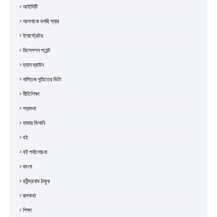
আইসিটি
আপনাকে বলছি স্যার
ইলাস্ট্রেটর
ডিসেপশন পয়েন্ট
ড্যান ব্রাউন
নাস্তিক পন্ডিতের ভিটা
নীতিশিক্ষা
পড়াশুনা
ফাদার মিলানি
বই
বই পর্যালোচনা
বাংলা
রবীন্দ্রনাথ ঠাকুর
রূপকথা
শিক্ষা