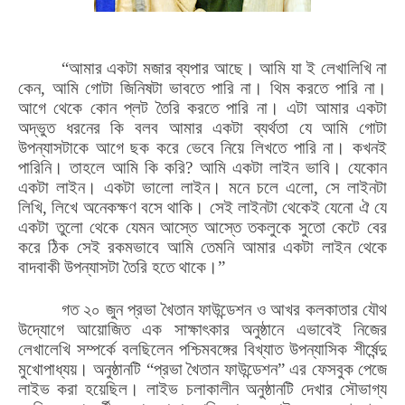
“আমার একটা মজার ব্যপার আছে। আমি যা ই লেখালিখি না
কেন, আমি গোটা জিনিষটা ভাবতে পারি না। থিম করতে পারি না।
আগে থেকে কোন প্লট তৈরি করতে পারি না। এটা আমার একটা
অদ্ভুত ধরনের কি বলব আমার একটা ব্যর্থতা যে আমি গোটা
উপন্যাসটাকে আগে ছক করে ভেবে নিয়ে লিখতে পারি না। কখনই
পারিনি। তাহলে আমি কি করি? আমি একটা লাইন ভাবি। যেকোন
একটা লাইন। একটা ভালো লাইন। মনে চলে এলো, সে লাইনটা
লিখি, লিখে অনেকক্ষণ বসে থাকি। সেই লাইনটা থেকেই যেনো ঐ যে
একটা তুলো থেকে যেমন আস্তে আস্তে তকলুকে সুতো কেটে বের
করে ঠিক সেই রকমভাবে আমি তেমনি আমার একটা লাইন থেকে
বাদবাকী উপন্যাসটা তৈরি হতে থাকে।”
গত
২০ জুন
প্রভা খৈতান ফাউন্ডেশন ও আখর কলকাতার যৌথ
উদ্যোগে আয়োজিত
এক সাক্ষাৎকার অনুষ্ঠানে এভাবেই নিজের
লেখালেখি সম্পর্কে বলছিলেন
পশ্চিমবঙ্গের বিখ্যাত উপন্যাসিক শীর্ষেন্দু
মুখোপাধ্যয়। অনুষ্ঠানটি “প্রভা খৈতান ফাউন্ডেশন” এর ফেসবুক পেজে
লাইভ করা হয়েছিল। লাইভ চলাকালীন অনুষ্ঠানটি দেখার সৌভাগ্য