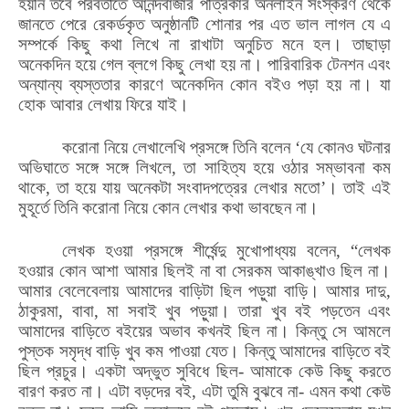
হয়নি তবে পরবর্তীতে আনন্দবাজার পত্রিকার অনলাইন সংস্করণ থেকে
জানতে পেরে রেকর্ডকৃত অনুষ্ঠানটি শোনার পর এত ভাল লাগল যে এ
সম্পর্কে কিছু কথা লিখে না রাখাটা অনুচিত মনে হল। তাছাড়া
অনেকদিন হয়ে গেল ব্লগে কিছু লেখা হয় না। পারিবারিক টেনশন এবং
অন্যান্য ব্যস্ততার কারণে অনেকদিন কোন বইও পড়া হয় না। যা
হোক আবার লেখায় ফিরে যাই।
করোনা নিয়ে লেখালেখি প্রসঙ্গে তিনি বলেন ‘
যে কোনও ঘটনার
অভিঘাতে সঙ্গে সঙ্গে লিখলে
,
তা সাহিত্য হয়ে ওঠার সম্ভাবনা কম
থাকে
,
তা হয়ে যায় অনেকটা সংবাদপত্রের লেখার মতো
’। তাই এই
মুহূর্তে তিনি করোনা নিয়ে কোন লেখার কথা ভাবছেন না।
লেখক হওয়া প্রসঙ্গে শীর্ষেন্দু মুখোপাধ্যয় বলেন, “লেখক
হওয়ার কোন আশা আমার ছিলই না বা সেরকম আকাঙ্খাও ছিল না।
আমার বেলেবেলায় আমাদের বাড়িটা ছিল পড়ুয়া বাড়ি। আমার দাদু,
ঠাকুরমা, বাবা, মা সবাই খুব পড়ুয়া। তারা খুব বই পড়তেন এবং
আমাদের বাড়িতে বইয়ের অভাব কখনই ছিল না। কিন্তু সে আমলে
পুস্তক সমৃদ্ধ বাড়ি খুব কম পাওয়া যেত। কিন্তু আমাদের বাড়িতে বই
ছিল প্রচুর। একটা অদ্ভুত সুবিধে ছিল- আমাকে কেউ কিছু করতে
বারণ করত না। এটা বড়দের বই, এটা তুমি বুঝবে না- এমন কথা কেউ