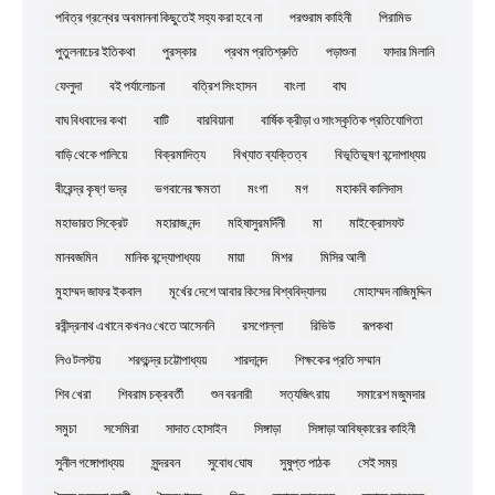
পবিত্র গ্রন্থের অবমাননা কিছুতেই সহ্য করা হবে না
পরশুরাম কাহিনী
পিরামিড
পুতুলনাচের ইতিকথা
পুরস্কার
প্রথম প্রতিশ্রুতি
পড়াশুনা
ফাদার মিলানি
ফেলুদা
বই পর্যালোচনা
বত্রিশ সিংহাসন
বাংলা
বাঘ
বাঘ বিধবাদের কথা
বাটি
বারবিয়ানা
বার্ষিক ক্রীড়া ও সাংস্কৃতিক প্রতিযোগিতা
বাড়ি থেকে পালিয়ে
বিক্রমাদিত্য
বিখ্যাত ব্যক্তিত্ব
বিভূতিভূষণ বন্দোপাধ্যয়
বীরেন্দ্র কৃষ্ণ ভদ্র
ভগবানের ক্ষমতা
মংগা
মগ
মহাকবি কালিদাস
মহাভারত সিক্রেট
মহারাজ নন্দ
মহিষাসুরমর্দিনী
মা
মাইক্রোসফট
মানবজমিন
মানিক বন্দ্যোপাধ্যয়
মায়া
মিশর
মিসির আলী
মুহাম্মদ জাফর ইকবাল
মূর্খের দেশে আবার কিসের বিশ্ববিদ্যালয়
মোহাম্মদ নাজিমুদ্দিন
রবীন্দ্রনাথ এখানে কখনও খেতে আসেননি
রসগোল্লা
রিভিউ
রূপকথা
লিও টলস্টয়
শরৎচন্দ্র চট্টোপাধ্যয়
শারদানন্দ
শিক্ষকের প্রতি সম্মান
শিব খেরা
শিবরাম চক্রবর্তী
শুন বরনারী
সত্যজিৎ রায়
সমারেশ মজুমদার
সমুচা
সসেমিরা
সাদাত হোসাইন
সিঙ্গাড়া
সিঙ্গাড়া আবিষ্কারের কাহিনী
সুনীল গঙ্গোপাধ্যয়
সুন্দরবন
সুবোধ ঘোষ
সুষুপ্ত পাঠক
সেই সময়