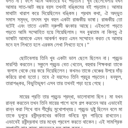
বলত না। ফলে আমি অকাতরে বই পড়তাম। খুব ছেলেবেলায় যখন
আমার সাত-আট বছর বয়স তখনই বঙ্কিমের বই পড়তাম। আমার
মাথাটা খারাপ করে দিয়েছিলেন বঙ্কিম। প্রথম কথা, ঐ অদ্ভুত
সমাস সমৃদ্ধ, তৎসম শব্দ বহুল একটা রাজকীয় ভাষা। রাজকীয় তো
বটেই এবং তাতে একটা দ্রুপদী ঝংকার আছে। এইগুলো পড়তে
পড়তে আমি সম্মোহিত হয়ে গিয়েছিলাম। সব বুঝতাম না কিন্তু ঐ
ভাষাটা আমাকে এমন আকর্ষণ করত এমন সম্মোহন করত যে আমার
মনে হল লিখতে হলে এরকম লেখা লিখতে হবে।”
ছোটবেলায় তিনি খুব একটা ভাল ছেলে ছিলেন না। প্রচন্ড
মারপিঠ করতেন। স্কুলে প্রচন্ড বেত খেতেন, বহুবার শিক্ষকরা তাকে
ক্লাস থেকে বের করে দিয়েছিলেন। কখনও তাকে বেঞ্চের উপরে দাঁড়
করিয়ে রাখা হতো। তবে ঐ বয়সেও তিনি প্রচুর পড়তেন। বনফুল,
তারাশঙ্কর, বিভুতিভূষণ এসব তার তখনই পড়া হয়ে গেছে।
মায়ের প্রতি তার প্রচন্ড শ্রদ্ধা, ভালোবাসা ছিল। মা যখন
রান্না করতেন তখন তিনি মায়ের পাশে বসে গল্প করতেন আর এভাবেই
রান্ন করা শিখে যান শীর্ষেন্দু মুখোপাধ্যয়। প্রচন্ড দুষ্টু ছিলেন বলে মা
তাকে দুপুরে রবীন্দ্রনাথের কবিতা শুনিয়ে ঘুম পাড়িয়ে রাখতেন।
এভাবেই রবীন্দ্রনাথ তার মধ্যে প্রবেশ করতে থাকেন। এই সামগ্রিক