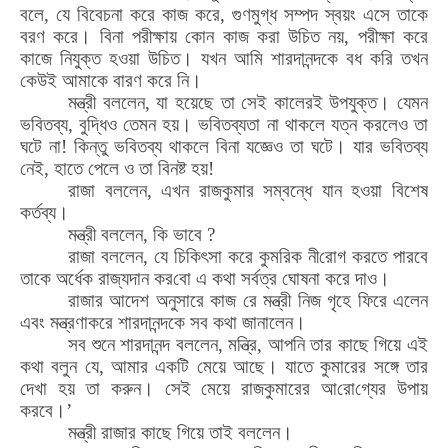
বলে
,
যে বিবেচনা করে কাজ করে
,
গুণমুগ্ধ সম্পদ স্বয়ং এসে তাকে
বরণ করে। বিনা পরীক্ষায় কোন কাজ করা উচিত নয়
,
পরীক্ষা করে
কাজে নিযুক্ত হওয়া উচিত। যখন আমি শারদানন্দকে বধ করি তখন
কেউই আমাকে বারণ করে নি।
মন্ত্রী বললেন
,
যা হয়েছে তা সেই কালেরই উপযুক্ত। যেমন
ভবিতব্য
,
বুদ্ধিও তেমন হয়। ভবিতব্যতা না থাকলে যত্ন করলেও তা
ঘটে না! কিন্তু
ভবিতব্য
থাকলে
বিনা যজ্ঞেও তা
ঘটে। যার
ভবিতব্য
নেই
,
হাতে পেলে ও তা বিনষ্ট হয়!
রাজা বললেন
,
এখন রাজকুমার সম্বন্ধে যান হওয়া বিশেষ
কর্তব্য।
মন্ত্রী বললেন
,
কি ভাবে
?
রাজা বললেন
,
যে চিকিৎসা করে কুমরিক নী
রো
গ করতে পারবে
তাকে
অর্ধেক
রাজ্য
দান কর
বো
এ
কথা
সর্বত্র
ঘোষনা করে দাও
।
রাজার আদেশ
অনুসারে
কাজ রে মন্ত্রী নিজ গৃহে ফিরে এলেন
এবং মন্ত্রণা
করে শারদানন্দকে সব কথা জানালেন।
সব
শুনে শারদানন্দ বললেন
,
মন্ত্রি
,
আপনি তার কাছে গিয়ে এই
কথা বলুন যে
,
আমার একটি মেয়ে আছে। যাতে কুমারের সঙ্গে তার
দেখা হয় তা করুন। সেই মেয়ে রাজকুমারের আ
রো
গ্যের উপায়
করবে।
’
মন্ত্রী রাজার কাছে গিয়ে তাই বললেন।