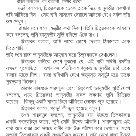
রাজা বললেন, কী করবো, স্থির করো।
মন্ত্রী বললেন, চিত্রকরকে ডেকে তাকে দিয়ে ভানুমতীর একখানা
ছবি আঁকিয়ে নিন। সেই ছবি সামনের দেয়ালে আটকে রেখে সর্বদা তাঁর
রূপ দেখুন।
রাজার মনে হলো মন্ত্রীর কথা ঠিক। তিনি চিত্রকরকে আহ্বান
করে বললেন, তুমি ভানুমতীর মূর্তি ছবিতে এঁকে দাও।
চিত্রকর বললে
,
আমি তাকে চোখে দেখলে ঠিকমতো একে
দিতে পারি।
তাই শুনে রাজা ভানুমতীকে আহ্বান করে চিত্রকরকে দেখা
লেন
।
চিত্রকর রানীকে দেখে বুঝলো যে
,
এই নারী পদ্মিনী রমণীর
লক্ষণে সু
শো
ভিতা। তখন সে পদ্মিনী-লক্ষণযুক্ত ভানুমতীর ছবি একে
রাজার হাতে দিল। রাজা ছবিখানি দেখে অত্যন্ত সন্তুষ্ট হয়ে তাকে
পুরস্কার দিলেন।
তারপর রাজগুরু শারদানন্দ এসে চিত্রপটে ভানুমতীর মূর্তি দেখে
বললেন
,
এহে চিত্রকর
!
ভানুমতীর সকল লক্ষণই তুমি চিত্রিত
করেছে। কিন্তু একটি মাত্র চিহ্ন আঁকিতে
তো
মার ভুল হয়েছে।
চিত্রকর বললে
,
প্রভু! কী ভুল হয়েছে বলুন।
তখন শারদানন্দ বললেন
,
ভানুমতীর বাম উরুতে তিলকাকার
একটি মৎস্যচিহ্ন আছে
,
তুমি সেটি চিত্রে আঁকনি। শারদানন্দের এই
কথা শুনে রাজা এক সময়ে রানীর বাম
উরু
পরীক্ষা করে দেখলেন
,
সত্য
সত্যই তিলকাকার একটি মৎস্যচিহ্ন রয়েছে। তাই দেখে রাজা চিন্তা