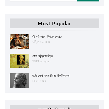
Most Popular
বই পর্যালোচনা লিখবেন যেভাবে
এপ্রিল ২১, ২০২০
গোরা-রবীন্দ্রনাথ ঠাকুর
আগস্ট ১৫, ২০২০
মূর্খের দেশে আবার কিসের বিশ্ববিদ্যালয়
মে ১২, ২০১৯