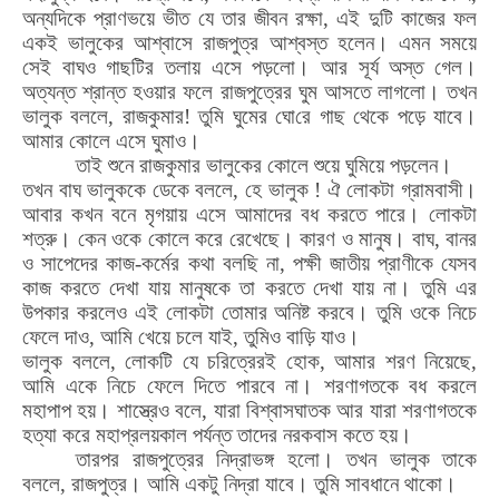
অন্যদিকে প্রাণভয়ে ভীত যে তার জীবন রক্ষা
,
এই দুটি কাজের ফল
একই ভালুকের আশ্বাসে রাজপুত্র আশ্বস্ত হলেন। এমন সময়ে
সেই বাঘও গাছটির তলায় এসে পড়লো। আর সূর্য অস্ত গেল।
অত্যন্ত শ্রান্ত হওয়ার ফলে রাজপুত্রের ঘুম আসতে লাগলো। তখন
ভালুক বললে
,
রাজকুমার! তুমি ঘুমের
ঘো
রে গাছ থেকে পড়ে যাবে।
আমার কোলে এসে
ঘুমা
ও।
তাই শুনে রাজকুমার ভালুকের কোলে শুয়ে ঘুমিয়ে পড়লেন।
তখন বাঘ ভালুককে ডেকে বললে
,
হে ভালুক ! ঐ
লো
কটা গ্রামবাসী।
আবার কখন বনে মৃগয়ায় এসে আমাদের বধ করতে পারে।
লো
কটা
শত্রু। কেন ওকে কোলে করে রেখেছে। কারণ ও মানুষ। বাঘ
,
বানর
ও সাপেদের কাজ-কর্মের কথা বলছি না
,
পক্ষী জাতীয় প্রাণীকে যেসব
কাজ করতে দেখা যায় মানুষকে তা করতে দেখা যায় না। তুমি এর
উপকার করলেও এই
লো
কটা
তো
মার অনিষ্ট করবে। তুমি ওকে নিচে
ফেলে দাও
,
আমি খেয়ে চলে যাই
,
তুমিও বাড়ি যাও।
ভালুক বললে
,
লো
কটি যে চরিত্রেরই
হো
ক
,
আমার শরণ নিয়েছে
,
আমি একে নিচে ফেলে দিতে পারবে না। শরণাগতকে বধ করলে
মহাপাপ হয়। শাস্ত্রেও বলে
,
যারা বিশ্বাসঘাতক আর যারা শরণাগতকে
হত্যা করে মহাপ্রলয়কাল পর্যন্ত তাদের নরকবাস কতে হয়।
তারপর রাজপুত্রের নিদ্রাভঙ্গ হলো। তখন ভালুক তাকে
বললে
,
রাজপুত্র। আমি একটু নিদ্রা যাবে। তুমি সাবধানে থাকো।