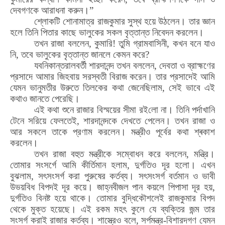
দেবগণকে আরাধনা করুন।
”
শ্লোকটি
শো
নামাত্র রাজকুমার সুস্থ হয়ে উঠলেন। তার জ্ঞান
হলে তিনি পিতার কাছে ভালুকের সকল বৃত্তান্ত নিবেদন করলেন।
তখন রাজা বললেন
,
কুমা
রি
! তুমি গ্রামবাসিনী
,
কখন বনে যাও
নি
,
তবে ভালুকের বৃত্তান্ত জানলে কেমন করে
?
যবনিকান্তরালবর্তী শারদানন্দ তখন বললেন
,
দেবতা ও ব্রাহ্মণের
প্রসাদে আমার জিহবায় সরস্বতী বিরাজ করেন। তার প্রসাদেই আমি
যেমন ভানুমতীর উরুতে তিলকের কথা জেনেছিলাম
,
সেই ভাবে এই
কথাও জানতে পেরেছি।
এই কথা শুনে রাজার বিস্ময়ের সীমা রই
লো
না। তিনি পর্দাখানি
টেনে সরিয়ে ফেলতেই
,
শারদানন্দকে দেখতে পেলেন। তখন রাজা ও
আর সকলে তাকে প্রণাম করলেন। মন্ত্রীও পূর্বের
কথা
শ্ৰকাশ
করলে
ন।
তখন রাজা বহুত মন্ত্রীকে
সম্বো
ধন করে বললেন
,
মন্ত্রি।
তোমার সংসর্গে আমি কীর্তিমান হলাম
,
দুর্গতিও দূর হলো। এখন
বুঝলাম
,
সৎসংসর্গ করা পুরুষের কর্তব্য। সৎসংসর্গ বর্তমান ও ভাবী
উভয়বিধ বিপদই দূর কয়ে। জাহ্নবীজল পান কয়লে পিপাসা দূর হয়
,
দুর্গতিও বিনষ্ট হয়ে থাকে।
তো
মার বুদ্ধিকৌশলেই রাজকুমার বিপদ
থেকে মুক্ত হয়েছে। এই রকম মহৎ কুলে যে ব্যক্তির জন্ম তার
সংসর্গ করাই রাজার কর্তব্য। শাস্ত্রেও বলে
,
সর্পমন্ত্র-বিশারদগণ যেমন