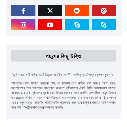
পছন্দের কিছু উক্তি
"
তুমি অধম
,
তাই বলিয়া আমি উত্তম না হইব কেন
?"--
বঙ্কীমচন্দ্র চট্টপাধ্যয়
(কপালকুন্ডলা)।
“
মানুষের প্রতি বিশ্বাস হারানো পাপ
,
সে বিশ্বাস শেষ পর্যন্ত রক্ষা করব। আশা করব
,
মহাপ্রলয়ের পরে বৈরাগ্যের মেঘমুক্ত আকাশে ইতিহাসের একটি নির্মল আত্মপ্রকাশ হয়তো
আরম্ভ হবে এই পূর্বাচলের সূর্যোদয়ের দিগন্ত থেকে। আর-একদিন অপরাজিত মানুষ নিজের
জয়যাত্রার অভিযানে সকল বাধা অতিক্রম করে অগ্রসর হবে তার মহৎ মর্যাদা ফিরে পাবার
পথে। মনুষ্যত্বের অন্তহীন প্রতিকারহীন পরাভবকে চরম বলে বিশ্বাস করাকে আমি অপমান
মনে করি।”
-রবীন্দ্রনাথ ঠাকুর(সভ্যতার সংকট)।