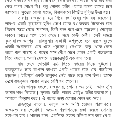
কেউ কখন সোনার হরিণ দেখে নি
,
কেউ কখন তা পায়ও নি বা তার কথা
কেউ কখন
শো
নে নি। তবু
সো
নার হরিণ ধরবার বাসনা রামের মনে
জাগলো। সুতরাং
বো
ঝা যাচ্ছে
,
বিনাশকালে বিপরীত বুদ্ধির উদয় হয়।
তারপর রাজকুমার বনে গিয়ে বহু হিংস্র পশু বধ করলেন।
তারপর একটি কৃষ্ণসার হরিণ দেখে তাকে বধ করবার উদ্দেশ্যে তার
পিছনে যেতে যেতে দেখলেন
,
তিনি গহন বনে এসে পড়ছেন। সৈন্যের
সকলে নগরের পথে চলে গেছে। সঙ্গে কেউ নেই। সেই সময়ে
কৃষ্ণসারও অদৃশ্য। রাজকুমার একাকী অশ্বপৃষ্ঠে বনে ঘুরতে ঘুরতে
একটি স
রো
বরের ধারে এসে পড়লেন। সেখানে
ঘো
ড় থেকে নেমে
তাকে জল খাইয়ে ও গাছের সঙ্গে বেঁধে রেখে যেমন একটি গাছতলায়
গিয়ে বসলেন
,
অমনি সেখানে ভয়ঙ্করমূর্তি এক বাঘ এ
লো
।
বাঘ দেখে
ঘো
ড়াটি দড়ি ছিড়ে নগরের দিকে ছুটলো।
রাজকুমারও ভয়ে কাপতে কাপতে একটি গাছের ডাল ধরে গাছটিতে
চড়লেন। ইতিপূর্বে একটি ভালুকও সেই গাছে চড়ে বসে ছিল। তাকে
দেখে রাজকুমার আবার আরও বেশি ভয় পেলেন।
তখন ভালুক বললে
,
রাজকুমার
,
তোমার ভয় নেই। আজ তুমি
আমার শরণ নিয়েছে। সুতরাং আমি
তো
মার একটুও অনিষ্ট করবো না।
আমাকে বিশ্বাস করে। ঐ বাঘের জন্য
তো
মার কোন ভয় নেই।
রাজপুত্র বললেন
,
ভালুক
আ
জ আমি
তো
মার শরণাগত।
অত্যন্ত ভয় পেয়েছি। অতএব শরণাগতকে রক্ষা করলে তোমার
মহাপুণ্য হবে। শাস্ত্রে বলে
,
একদিকে সহস্র দক্ষিণা দান করে যে য
,