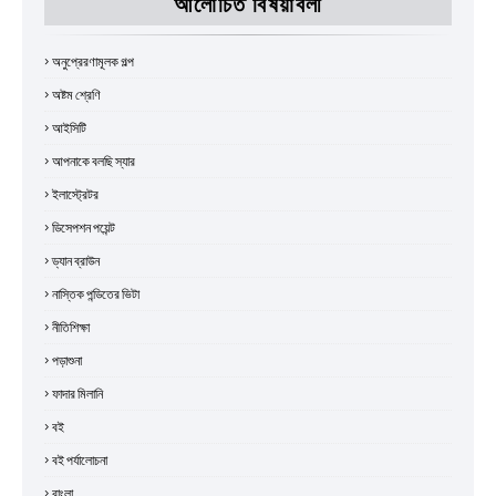
আলোচিত বিষয়াবলী
অনুপ্রেরণামূলক গল্প
অষ্টম শ্রেণি
আইসিটি
আপনাকে বলছি স্যার
ইলাস্ট্রেটর
ডিসেপশন পয়েন্ট
ড্যান ব্রাউন
নাস্তিক পন্ডিতের ভিটা
নীতিশিক্ষা
পড়াশুনা
ফাদার মিলানি
বই
বই পর্যালোচনা
বাংলা