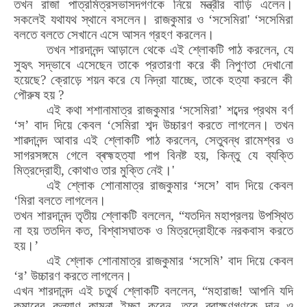
তখন রাজা পাত্রমিত্রসভাসদগণকে নিয়ে মন্ত্রীর বাড়ি এলেন।
সকলেই যথাযথ স্থানে বসলেন। রাজকুমার ও ‘সসেমিরা
' ‘
সসেমিরা
বলতে বলতে সেখানে এসে আসন গ্রহণ করলেন।
তখন শারদানন্দ আড়ালে থেকে এই শ্লোকটি পাঠ করলেন
,
যে
সুহৃৎ সদ্ভাবে এসেছেন তাকে প্রতারণা করে কী নিপুণতা দেখা
নো
হয়েছে
?
ক্রোড়ে শয়ন করে যে নিদ্রা যাচ্ছে
,
তাকে হত্যা করলে কী
পৌরুষ হয়
?
এই কথা শশানামাত্র রাজকুমার ‘সসেমিরা’ শব্দের প্রথম বর্ণ
‘স’ বাদ দিয়ে কেবল ‘সেমিরা শব্দ উচ্চারণ করতে লাগলেন। তখন
শাৱদানন্দ আবার এই শ্লোকটি পাঠ করলেন
,
সেতুবন্ধ রামেশ্বর ও
সাগরসঙ্গমে গেলে ব্ৰহ্মহত্যা পাপ বিনষ্ট হয়
,
কিন্তু যে ব্যক্তি
মিত্রদ্রোহী
,
কোথাও তার মুক্তি নেই।
'
এই শ্লোক
শো
নামাত্র রাজকুমার ‘সসে’ বাদ দিয়ে কেবল
‘মিরা বলতে লাগলেন।
তখন শারদানন্দ তৃতীয় শ্লোকটি বললেন
, “
যতদিন মহাপ্রলয় উপস্থিত
না হয় ততদিন কত
,
বিশ্বাসঘাতক ও মিত্রদ্রোহীকে নরকবাস করতে
হয়।
’
এই শ্লোক
শো
নামাত্র রাজকুমার
‘
সসেমি
’
বাদ দিয়ে কেবল
‘র’ উচ্চারণ করতে লাগলেন।
এখন শারদানন্দ এই চতুর্থ শ্লোকটি বললেন
, “
মহারাজ! আপনি যদি
কুমারের কল্যাণ কামনা ইচ্ছা করেন
,
তবে ব্রাহ্মণগণকে দান ও