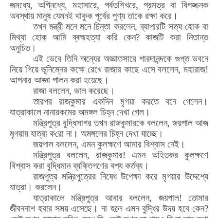
জমধ্যে
,
অগ্নিধ্যে
,
মহাসারে
,
পর্বতশিখরে
,
প্রমত্র বা বিপজ্জনক
অবস্থায় মানুষ যেমনই থাকুক পূর্বের পুণ্য তাকে রক্ষা করে।
তখন মন্ত্রী মনে মনে চিন্তা করলেন
,
ব্যাপারটি সত্য
হো
ক বা
মিথ্যা
হো
ক আমি ব্ৰহ্মহত্যা করি কেন
?
কাজটি করা নিতান্ত
অনুচিত।
এই ভেবে তিনি অন্যের অজ্ঞাতসারে শারদানন্দকে গুপ্ত ভবনে
নিয়ে গিয়ে ভূনিম্নের কক্ষে রেখে রাজার কাছে এসে বললেন
,
মহারাজ!
আপনার আজ্ঞা পালন করা হয়েছে।
রাজা বললেন
,
ভাল করেছে।
তারপর রাজকুমার একদিন মৃগয়া করতে বনে গেলেন।
যাত্রাকালে নানারকমের অমঙ্গল চিহ্ন দেখা গেল।
মন্ত্রিপুত্র বুদ্ধিসাগর তখন রাজকুমারকে বললেন
,
জয়পাল
আজ
মৃগয়ায় যাত্রা ক
রো
না। অমঙ্গলের চিহ্ন দেখা যাচ্ছে।
জয়পাল বললেন
,
এমন
কু
লক্ষণে আমার বিশ্বাস নেই।
মন্ত্রিপুত্র বললেন
,
রাজকুমার! এমন অহিতকর কুলক্ষণে
বিশ্বাস করা বুদ্ধিমান ব্যক্তিগণের বশ্য কর্তব্য।
রাজপুত্র মন্ত্রিপুত্রের নিষেধ উপেক্ষা করে মৃগয়ার উদ্দেশ্যে
যাত্রা। করলেন।
যাত্রাকালে মন্ত্রিপুত্র আবার বললেন
,
জয়পাল!
তো
মার
জীবননাশ হবার সময় এসেছে। না হলে এমন বুদ্ধির উদয় হবে কেন
?