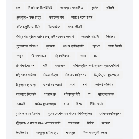
থালা
থিওরি অব রিলেটিভিটি
দরখাস্ত লেখার নিয়ম
দূরবীন
দৃষ্টিভঙ্গী
ধ্রুবপুত্র- অমর মিত্র
নবীনচন্দ্র দাস
নারায়ণ গঙ্গোপাধ্যয়
নাস্তিক পন্ডিতের ভিটা
নীললোহিত
পথের পাঁচালী
পবিত্র গ্রন্থের অবমাননা কিছুতেই সহ্য করা হবে না
পরশুরাম কাহিনী
পিরামিড
পুতুলনাচের ইতিকথা
পুরস্কার
প্রথম প্রতিশ্রুতি
পড়াশুনা
ফাদার মিলানি
ফেলুদা
বই পর্যালোচনা
বত্রিশ সিংহাসন
বাংলা
বাঘ
বাঘ বিধবাদের কথা
বাটি
বারবিয়ানা
বার্ষিক ক্রীড়া ও সাংস্কৃতিক প্রতিযোগিতা
বাড়ি থেকে পালিয়ে
বিক্রমাদিত্য
বিখ্যাত ব্যক্তিত্ব
বিভূতিভূষণ বন্দোপাধ্যয়
বীরেন্দ্র কৃষ্ণ ভদ্র
ভগবানের ক্ষমতা
মংগা
মগ
মহাকবি কালিদাস
মহাভারত সিক্রেট
মহারাজ নন্দ
মহিষাসুরমর্দিনী
মা
মাইক্রোসফট
মানবজমিন
মানিক বন্দ্যোপাধ্যয়
মায়া
মিশর
মিসির আলী
মুহাম্মদ জাফর ইকবাল
মূর্খের দেশে আবার কিসের বিশ্ববিদ্যালয়
মোহাম্মদ নাজিমুদ্দিন
রবীন্দ্রনাথ এখানে কখনও খেতে আসেননি
রসগোল্লা
রিভিউ
রূপকথা
লিও টলস্টয়
শরৎচন্দ্র চট্টোপাধ্যয়
শারদানন্দ
শিক্ষকের প্রতি সম্মান