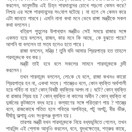
করলেন
,
ভানুমতীর এই চিহ্ন শারদানন্দের চোখে পড়
লো
কেমন করে
?
নিশ্চয় এর সঙ্গে শারদানন্দের সং
যো
গ ঘটেছে। না হলে সে কেমন করে
এটা জানতে পারবে। এমনি নানা কথা মনে ভেবে রাঙ্গা মন্ত্রীকে সকল
কথা বললেন।
বত্রিশ পুতুলের উপাখ্যান মন্ত্রীও সেই সময়ে রাজার সঙ্গে
একমত হয়ে বললেন
,
রাজ
ন,
কার মনে কি আছে
,
কে বুঝতে পারে
?
আপনি যা বললেন তা সত্য হলেও হতে পারে।
রাজা বললেন
,
মন্ত্রি ! তুমি যদি আমার প্রিয়পাত্র হত তাহলে
শরদান
ন্দ
কে
বধ
ক
র
।
মন্ত্রী তাই হবে বলে সকলের সামনে শারদানন্দকে বন্দী
করলেন।
তখন শারদানন্দ বললেন
,
লো
কে যে বলে
,
রাজা কখনও কারো
প্রিয়পাত্র
হন না
,
একথা সত্য। শাস্ত্রেও বলে
,
কোন ব্যক্তি অর্থশালী
হয়ে গর্বিত না হয়
?
কোন্ বিষয়ী ব্যক্তির অপদ না। ঘটে
?
কোন্ ব্যক্তি
বা রাজার প্রিয় হয়
?
কোন্ ব্যক্তি না কালের অধীন
?
কোন্ ব্যক্তি বা
দুর্জনের কুটজালে বদ্ধ হয়ে। কল্যাণের সঙ্গে পরিত্রাণ পায়
?
শাস্ত্রে
বলে
,
রাজকোষে পতিত হলে পবিত্র অপবিত্র
,
পটু অপটু
,
বীর ভীরু
,
দীর্ঘায়ু অল্পায়ু এবং সংকুলঞ্জ কুলান হয়।
তারপর মন্ত্রী যখন শারদানন্দকে নিয়ে বধ্যভূমিতে গেলেন
,
তখন
শারনিন্দ এই শ্লোক আবৃওি করলেন
,
বনে
,
যুদ্ধক্ষেত্রে
,
শত্রুর কাছে
,