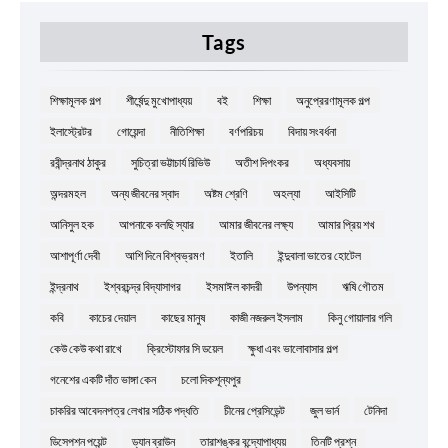
Tags
শিক্ষামূলক গল্প
শীর্ষেন্দু মুখোপাধ্যয়
বই
শিক্ষা
অনুপ্রেরণামূলক গল্প
ইলাস্ট্রেটর
গোয়েন্দা
নীতিশিক্ষা
বর্ণপরিচয়
বিদায় সংবর্ধনা
রবীন্দ্রনাথ ঠাকুর
সুচিত্রা ভট্টাচার্য রিভিউ
অতীশ দিপংকর
অধ্যবসায়
অন্দরমহল
অন্য জীবনের স্বাদ
অষ্টম শ্রেণি
অহল্যা
আইসিটি
আনিসুল হক
আপনাকে বলছি স্যার
আমার জীবনের লক্ষ্য
আমার প্রিয় শখ
আশাপূর্ণা দেবী
আশি দিনে বিশ্বভ্রমণ
ইতালি
ইন্দুবালা ভাতের হোটেল
ইন্দ্রনাথ
ইশ্বরচন্দ্র বিদ্যাসাগর
ইসমাঈল কাদরী
উপন্যাস
ঋষি গৌতম
কবি
কাচের দেয়াল
কাছের মানুষ
কাজী নজরুল ইসলাম
কিনু গোয়ালার গলি
কেউ কেউ কথা রাখে
ক্রিস্টোফার সি ডয়েল
ক্ষুধা এবং ভালোবাসার গল্প
গনেশের একটি দাঁত ভাঙ্গা কেন
চলো দিকশূন্যপুর
চাকরির আবেদনপত্র লেখার সঠিক পদ্ধতি
চীনের প্রেসিডেন্ট
জুল ভার্ন
টেনিদা
ডিসেপশন পয়েন্ট
ড্যান ব্রাউন
তারাশঙ্কর বন্দ্যোপাধ্যয়
তিনটি প্রশ্ন