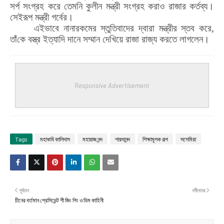
সর্প সংগ্রহ করে তেমনি কুলীন মন্ত্রী সংগ্রহ করাও রাজার কর্তব্য।
সেইরূপ মন্ত্রী গর্বের।
এইভাবে নানারকমের স্তুতিবাদের দ্বারা মন্ত্রীর স্তব করে
,
তাঁ
কে বস্ত্র ইত্যাদি দানে সম্মান দেখিয়ে রাজা রাজ্য করতে লাগলেন।
Responsive Advertisement
Tags
মহাকবি কালিদাস
মহারাজ নন্দ
শারদানন্দ
শিক্ষামূলক গল্প
সসেমিরা
পূর্বতন
নবীনতর
চীনের বর্তমান প্রেসিডেন্ট শী জিং পিং ও ডিম কাহিনী