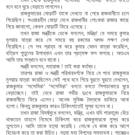
তখন থেকে রাজকুমার ‘স
সে
মিরা
’
‘স
সেমিরা
’
বলতে বলতে
বনে বনে ঘুরে বেড়াতে লাগলেন।
রাজকুমারের
ঘো
ড়াটি তাকে দেখতে না পেয়ে রাজধানীতে চলে
গিয়েছিল। সওয়া
র
হীন
ঘো
ড়া দেখে রাজধানীর
লো
কেরা রাজার কাছে
গিয়ে জানালো
,
কেবল
ঘো
ড়াটি ফিরে এসেছে।
তখন রাজা মন্ত্রীকে ডেকে বললেন
,
মন্ত্রি! যে সময়ে কুমার
মৃগয়ায় যাত্রা করে সে সময়ে বহু রকমের অশুভ লক্ষণ দেখা
গিয়েছিল। সে সব গ্রাহ্য না করে কুমার যেমন যাত্রা করেছিল
,
বত্রিশ পুতুলের উপাখ্যান এখন তার প্রত্যক্ষ ফল ফলছে। অতএব
আমি তার সন্ধানে বনে যাবো।
মন্ত্রী বললেন
,
মহারাজ ! তাই করা কর্তব্য।
তারপর রাজা ও মন্ত্রী পরিবারবর্গকে নিয়ে যে পথে রাজকুমার
মৃগয়ায় যাত্রা করেছিলেন সেই পথে বনে গিয়ে ঘুরতে ঘুরতে দেখলেন
,
রাজকুমার ‘সসেমিরা
’
‘
সসেমিরা
’
বলতে বলতে পিশাচাকারে ঘুরে
বেড়াচ্ছেন। তাই দেখে রাজা গভীর দুঃখে রাজকুমারকে নিয়ে
রাজধানীতে ফিরে এলেন। অনেক সুবিজ্ঞ বৈদ্যকে ডাকিয়ে আনা
হলো। কিন্তু রাজকুমার কারও চিকিৎসাতেই সুস্থ হলেন না।
তখন রাজা বিমর্ষমুখে বললেন
,
মন্ত্রি
,
এখন যদি শারদানন্দ বেঁচে
থাকতেন তাহলে নিমেষে চিকিৎসা করে রাজকুমারকে সুস্থ করে
তুলতেন। আমি তাকে হত্যা করেছি।
লো
কে যে কাজ করে আগে
বিবেচনা করে তা করা উচিত। নতুবা মহা বিপদের সম্ভাবনা। শাস্ত্রেও