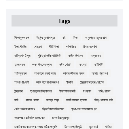
Tags
শিক্ষামূলক গল্প
শীর্ষেন্দু মুখোপাধ্যয়
বই
শিক্ষা
অনুপ্রেরণামূলক গল্প
ইলাস্ট্রেটর
গোয়েন্দা
নীতিশিক্ষা
বর্ণপরিচয়
বিদায় সংবর্ধনা
রবীন্দ্রনাথ ঠাকুর
সুচিত্রা ভট্টাচার্য রিভিউ
অতীশ দিপংকর
অধ্যবসায়
অন্দরমহল
অন্য জীবনের স্বাদ
অষ্টম শ্রেণি
অহল্যা
আইসিটি
আনিসুল হক
আপনাকে বলছি স্যার
আমার জীবনের লক্ষ্য
আমার প্রিয় শখ
আশাপূর্ণা দেবী
আশি দিনে বিশ্বভ্রমণ
ইতালি
ইন্দুবালা ভাতের হোটেল
ইন্দ্রনাথ
ইশ্বরচন্দ্র বিদ্যাসাগর
ইসমাঈল কাদরী
উপন্যাস
ঋষি গৌতম
কবি
কাচের দেয়াল
কাছের মানুষ
কাজী নজরুল ইসলাম
কিনু গোয়ালার গলি
কেউ কেউ কথা রাখে
ক্রিস্টোফার সি ডয়েল
ক্ষুধা এবং ভালোবাসার গল্প
গনেশের একটি দাঁত ভাঙ্গা কেন
চলো দিকশূন্যপুর
চাকরির আবেদনপত্র লেখার সঠিক পদ্ধতি
চীনের প্রেসিডেন্ট
জুল ভার্ন
টেনিদা