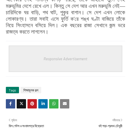
মরুভূমির দেশে রেখে এল। কিন্তু সে দেশ আর এখন মরুভূমি নেই—
চারিদিকে ঘর বাড়ি
,
পথ ঘাট
,
পুকুর বাগান। সে দেশ এখন লোকে
লোকারণ্য। তারা সবাই এসে ফুর্তি ক
'
রে শঙ্খ ঘণ্টা বাজিয়ে তাঁকে
নিয়ে সিংহাসনে বসিয়ে দিল। এক বছরের রাজা সেখানে জন্ম ভরে
রাজত্ব করতে লাগলেন।
Responsive Advertisement
Tags
শিক্ষামূলক গল্প
পূর্বতন
নবীনতর
বিল গেটস ও সংবাদপত্র বিক্রেতা
বই পড়া-প্রমথ চৌধুরী