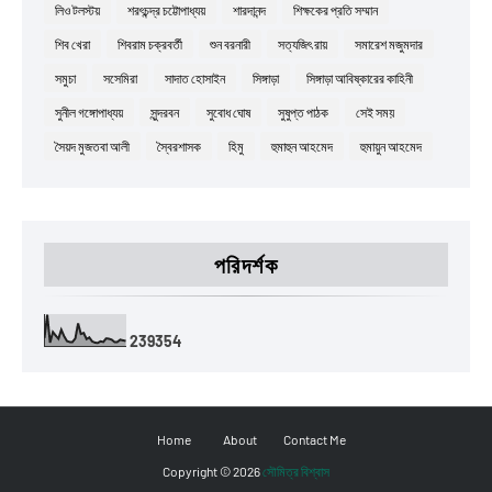
লিও টলস্টয়
শরৎচন্দ্র চট্টোপাধ্যয়
শারদানন্দ
শিক্ষকের প্রতি সম্মান
শিব খেরা
শিবরাম চক্রবর্তী
শুন বরনারী
সত্যজিৎ রায়
সমারেশ মজুমদার
সমুচা
সসেমিরা
সাদাত হোসাইন
সিঙ্গাড়া
সিঙ্গাড়া আবিষ্কারের কাহিনী
সুনীল গঙ্গোপাধ্যয়
সুন্দরবন
সুবোধ ঘোষ
সুষুপ্ত পাঠক
সেই সময়
সৈয়দ মুজতবা আলী
স্বৈরশাসক
হিমু
হুমাহুন আহমেদ
হুমায়ুন আহমেদ
পরিদর্শক
2
3
9
3
5
4
Home
About
Contact Me
Copyright ©
2026
সৌমিত্র বিশ্বাস