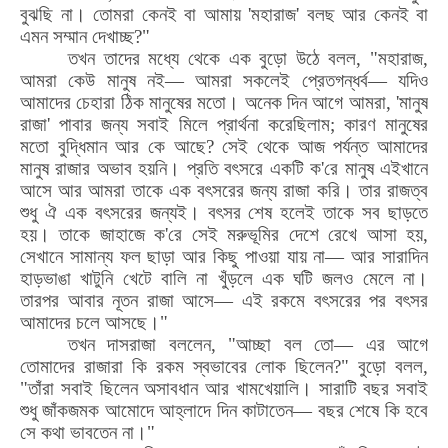
বুঝছি না। তোমরা কেনই বা আমায়
'
মহারাজ
'
বলছ আর কেনই বা
এমন সম্মান দেখাচ্ছ
?"
তখন তাদের মধ্যে থেকে এক বুড়ো উঠে বলল
, "
মহারাজ
,
আমরা কেউ মানুষ নই— আমরা সকলেই প্রেতগন্ধর্ব— যদিও
আমাদের চেহারা ঠিক মানুষের মতো। অনেক দিন আগে আমরা
, '
মানুষ
রাজা
'
পাবার জন্য সবাই মিলে প্রার্থনা করেছিলাম
;
কারণ মানুষের
মতো বুদ্ধিমান আর কে আছে
?
সেই থেকে আজ পর্যন্ত আমাদের
মানুষ রাজার অভাব হয়নি। প্রতি বৎসরে একটি ক
'
রে মানুষ এইখানে
আসে আর আমরা তাকে এক বৎসরের জন্য রাজা করি। তার রাজত্ব
শুধু ঐ এক বৎসরের জন্যই। বৎসর শেষ হলেই তাকে সব ছাড়তে
হয়। তাকে জাহাজে ক
'
রে সেই মরুভূমির দেশে রেখে আসা হয়
,
সেখানে সামান্য ফল ছাড়া আর কিছু পাওয়া যায় না— আর সারাদিন
হাড়ভাঙা খাটুনি খেটে বালি না খুঁড়লে এক ঘটি জলও মেলে না।
তারপর আবার নূতন রাজা আসে— এই রকমে বৎসরের পর বৎসর
আমাদের চলে আসছে।"
তখন দাসরাজা বললেন
, "
আচ্ছা বল তো— এর আগে
তোমাদের রাজারা কি রকম স্বভাবের লোক ছিলেন
?"
বুড়ো বলল
,
"
তাঁরা সবাই ছিলেন অসাবধান আর খামখেয়ালি। সারাটি বছর সবাই
শুধু জাঁকজমক আমোদে আহ্লাদে দিন কাটাতেন— বছর শেষে কি হবে
সে কথা ভাবতেন না।"