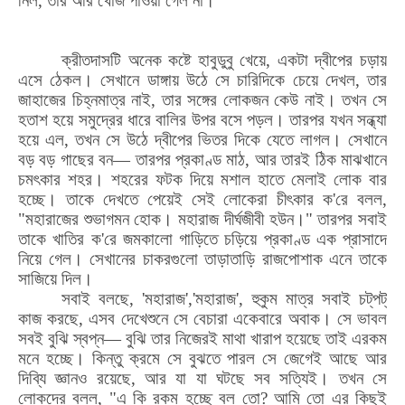
নিল
,
তার আর খোঁজ পাওয়া গেল না।
ক্রীতদাসটি অনেক কষ্টে হাবুডুবু খেয়ে
,
একটা দ্বীপের চড়ায়
এসে ঠেকল। সেখানে ডাঙ্গায় উঠে সে চারিদিকে চেয়ে দেখল
,
তার
জাহাজের চিহ্নমাত্র নাই
,
তার সঙ্গের লোকজন কেউ নাই। তখন সে
হতাশ হয়ে সমুদ্রের ধারে বালির উপর বসে পড়ল। তারপর যখন সন্ধ্যা
হয়ে এল
,
তখন সে উঠে দ্বীপের ভিতর দিকে যেতে লাগল। সেখানে
বড় বড় গাছের বন— তারপর প্রকাণ্ড মাঠ
,
আর তারই ঠিক মাঝখানে
চমৎকার শহর। শহরের ফটক দিয়ে মশাল হাতে মেলাই লোক বার
হচ্ছে। তাকে দেখতে পেয়েই সেই লোকেরা চীৎকার ক
'
রে বলল
,
"
মহারাজের শুভাগমন হোক। মহারাজ দীর্ঘজীবী হউন।" তারপর সবাই
তাকে খাতির ক
'
রে জমকালো গাড়িতে চড়িয়ে প্রকাণ্ড এক প্রাসাদে
নিয়ে গেল। সেখানের চাকরগুলো তাড়াতাড়ি রাজপোশাক এনে তাকে
সাজিয়ে দিল।
সবাই বলছে
, '
মহারাজ
','
মহারাজ
',
হুকুম মাত্র সবাই চট্‌পট্‌
কাজ করছে
,
এসব দেখেশুনে সে বেচারা একেবারে অবাক। সে ভাবল
সবই বুঝি স্বপ্ন— বুঝি তার নিজেরই মাথা খারাপ হয়েছে তাই এরকম
মনে হচ্ছে। কিন্তু ক্রমে সে বুঝতে পারল সে জেগেই আছে আর
দিব্যি জ্ঞানও রয়েছে
,
আর যা যা ঘটছে সব সত্যিই। তখন সে
লোকদের বলল
, "
এ কি রকম হচ্ছে বল তো
?
আমি তো এর কিছুই