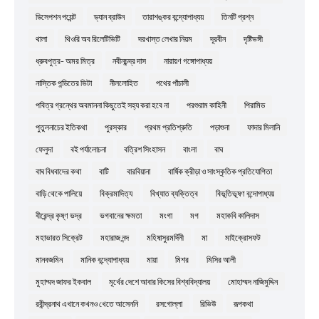
ডিসেপশন পয়েন্ট
ড্যান ব্রাউন
তারাশঙ্কর বন্দ্যোপাধ্যয়
তিনটি প্রশ্ন
থালা
থিওরি অব রিলেটিভিটি
দরখাস্ত লেখার নিয়ম
দূরবীন
দৃষ্টিভঙ্গী
ধ্রুবপুত্র- অমর মিত্র
নবীনচন্দ্র দাস
নারায়ণ গঙ্গোপাধ্যয়
নাস্তিক পন্ডিতের ভিটা
নীললোহিত
পথের পাঁচালী
পবিত্র গ্রন্থের অবমাননা কিছুতেই সহ্য করা হবে না
পরশুরাম কাহিনী
পিরামিড
পুতুলনাচের ইতিকথা
পুরস্কার
প্রথম প্রতিশ্রুতি
পড়াশুনা
ফাদার মিলানি
ফেলুদা
বই পর্যালোচনা
বত্রিশ সিংহাসন
বাংলা
বাঘ
বাঘ বিধবাদের কথা
বাটি
বারবিয়ানা
বার্ষিক ক্রীড়া ও সাংস্কৃতিক প্রতিযোগিতা
বাড়ি থেকে পালিয়ে
বিক্রমাদিত্য
বিখ্যাত ব্যক্তিত্ব
বিভূতিভূষণ বন্দোপাধ্যয়
বীরেন্দ্র কৃষ্ণ ভদ্র
ভগবানের ক্ষমতা
মংগা
মগ
মহাকবি কালিদাস
মহাভারত সিক্রেট
মহারাজ নন্দ
মহিষাসুরমর্দিনী
মা
মাইক্রোসফট
মানবজমিন
মানিক বন্দ্যোপাধ্যয়
মায়া
মিশর
মিসির আলী
মুহাম্মদ জাফর ইকবাল
মূর্খের দেশে আবার কিসের বিশ্ববিদ্যালয়
মোহাম্মদ নাজিমুদ্দিন
রবীন্দ্রনাথ এখানে কখনও খেতে আসেননি
রসগোল্লা
রিভিউ
রূপকথা