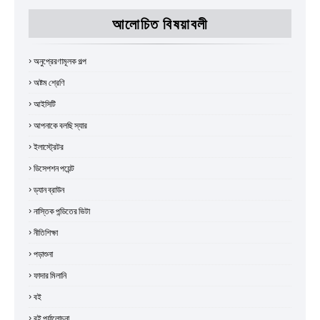
আলোচিত বিষয়াবলী
অনুপ্রেরণামূলক গল্প
অষ্টম শ্রেণি
আইসিটি
আপনাকে বলছি স্যার
ইলাস্ট্রেটর
ডিসেপশন পয়েন্ট
ড্যান ব্রাউন
নাস্তিক পন্ডিতের ভিটা
নীতিশিক্ষা
পড়াশুনা
ফাদার মিলানি
বই
বই পর্যালোচনা