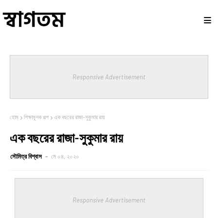
Responsive Advertisement
হোম
শিক্ষামূলক গল্প
এক বছরের রাজা-সুকুমার রায়
এক বছরের রাজা-সুকুমার রায়
সৌমিত্র বিশ্বাস
মে ০৪, ২০২০
Responsive Advertisement