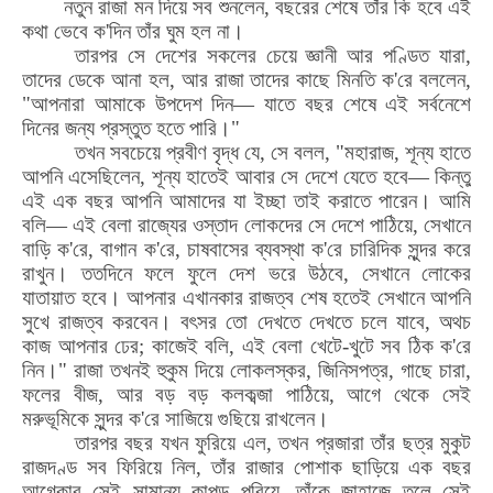
নতুন রাজা মন দিয়ে সব শুনলেন
,
বছরের শেষে তাঁর কি হবে এই
কথা ভেবে ক
'
দিন তাঁর ঘুম হল না।
তারপর সে দেশের সকলের চেয়ে জ্ঞানী আর পণ্ডিত যারা
,
তাদের ডেকে আনা হল
,
আর রাজা তাদের কাছে মিনতি ক
'
রে বললেন
,
"
আপনারা আমাকে উপদেশ দিন— যাতে বছর শেষে এই সর্বনেশে
দিনের জন্য প্রস্তুত হতে পারি।"
তখন সবচেয়ে প্রবীণ বৃদ্ধ যে
,
সে বলল
, "
মহারাজ
,
শূন্য হাতে
আপনি এসেছিলেন
,
শূন্য হাতেই আবার সে দেশে যেতে হবে— কিন্তু
এই এক বছর আপনি আমাদের যা ইচ্ছা তাই করাতে পারেন। আমি
বলি— এই বেলা রাজ্যের ওস্তাদ লোকদের সে দেশে পাঠিয়ে
,
সেখানে
বাড়ি ক
'
রে
,
বাগান ক
'
রে
,
চাষবাসের ব্যবস্থা ক
'
রে চারিদিক সুন্দর করে
রাখুন। ততদিনে ফলে ফুলে দেশ ভরে উঠবে
,
সেখানে লোকের
যাতায়াত হবে। আপনার এখানকার রাজত্ব শেষ হতেই সেখানে আপনি
সুখে রাজত্ব করবেন। বৎসর তো দেখতে দেখতে চলে যাবে
,
অথচ
কাজ আপনার ঢের
;
কাজেই বলি
,
এই বেলা খেটে-খুটে সব ঠিক ক
'
রে
নিন।" রাজা তখনই হুকুম দিয়ে লোকলস্কর
,
জিনিসপত্র
,
গাছে চারা
,
ফলের বীজ
,
আর বড় বড় কলকব্জা পাঠিয়ে
,
আগে থেকে সেই
মরুভূমিকে সুন্দর ক
'
রে সাজিয়ে গুছিয়ে রাখলেন।
তারপর বছর যখন ফুরিয়ে এল
,
তখন প্রজারা তাঁর ছত্র মুকুট
রাজদণ্ড সব ফিরিয়ে নিল
,
তাঁর রাজার পোশাক ছাড়িয়ে এক বছর
আগেকার সেই সামান্য কাপড় পরিয়ে
,
তাঁকে জাহাজে তুলে সেই