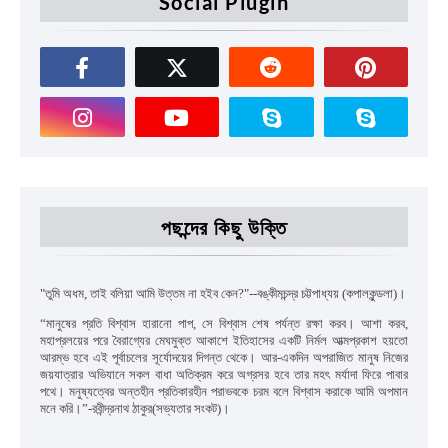
Social Plugin
পছন্দের কিছু উক্তি
"
তুমি অধম
,
তাই বলিয়া আমি উত্তম না হইব কেন
?"--
বঙ্কীমচন্দ্র চট্টপাধ্যয়
(কপালকুন্ডলা)।
“
মানুষের প্রতি বিশ্বাস হারানো পাপ
,
সে বিশ্বাস শেষ পর্যন্ত রক্ষা করব। আশা করব
,
মহাপ্রলয়ের পরে বৈরাগ্যের মেঘমুক্ত আকাশে ইতিহাসের একটি নির্মল আত্মপ্রকাশ হয়তো
আরম্ভ হবে এই পূর্বাচলের সূর্যোদয়ের দিগন্ত থেকে। আর-একদিন অপরাজিত মানুষ নিজের
জয়যাত্রার অভিযানে সকল বাধা অতিক্রম করে অগ্রসর হবে তার মহৎ মর্যাদা ফিরে পাবার
পথে। মনুষ্যত্বের অন্তহীন প্রতিকারহীন পরাভবকে চরম বলে বিশ্বাস করাকে আমি অপমান
মনে করি।”
-রবীন্দ্রনাথ ঠাকুর(সভ্যতার সংকট)।