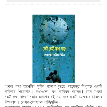
“
কেউ কথা রাখেনি” সুনীল গঙ্গোপাধ্যয়ের অত্যন্ত বিখ্যাত একটি
কবিতার শিরোনাম। কথাগুলো বেশ কাব্যিক ধরনের। তবে “কেউ
কেউ কথা রাখে” কোন কবিতার বই নয়
,
বরং একটা চমৎকার থ্রিলার
উপন্যাস। লেখক-মোহাম্মদ নাজিমুদ্দিন।