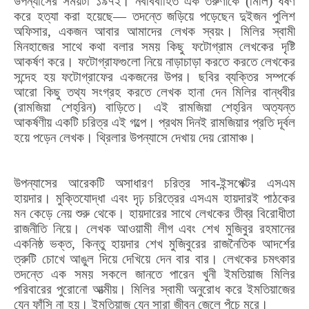
উপন্যাসের সময়টা ১৯৭২। নববিবাহিত এক তরুণীকে
(মিলি)
ধর্ষণ
করে হত্যা করা হয়েছে— তদন্তে জড়িয়ে পড়েছেন দুইজন পুলিশ
অফিসার
,
একজন আবার আমাদের লেখক স্বয়ং।
মিলির স্বামী
মিনহাজের সাথে কথা বলার সময় কিছু ফটোগ্রাম লেখকের দৃষ্টি
আকর্ষণ করে। ফটোগ্রাফগুলো নিয়ে নাড়াচাড়া করতে করতে লেখকের
সন্দেহ হয় ফটোগ্রাফের একজনের উপর। ছবির ব্যক্তির সম্পর্কে
আরো কিছু তথ্য সংগ্রহ করতে লেখক হানা দেন মিলির বান্ধবীর
(রামজিয়া শেহ্‌রিন) বাড়িতে। এই রামজিয়া শেহ্‌রিন অত্যন্ত
আকর্ষণীয় একটি চরিত্র এই গল্পে। প্রথম দিনই রামজিয়ার প্রতি দূর্বল
হয়ে পড়েন লেখক। থ্রিলার উপন্যাসে দেখায় দেয় রোমাঞ্চ।
উপন্যাসের আরেকটি অসাধারণ চরিত্র সাব-ইন্সপেক্টর এসএম
হায়দার। মুক্তিযোদ্ধা এবং দৃঢ় চরিত্রের এসএম হায়দারই পাঠকের
মন কেড়ে নেয় শুরু থেকে। হায়দারের সাথে লেখকের তীব্র বিরোধীতা
রাজনীতি নিয়ে। লেখক আওয়ামী লীগ এবং শেখ মুজিবুর রহমানের
একনিষ্ঠ ভক্ত, কিন্তু হায়দার শেখ মুজিবুরের রাজনৈতিক আদর্শের
ত্রুটি চোখে আঙুল দিয়ে দেখিয়ে দেন বার বার। লেখকের চমৎকার
তদন্তে এক সময় সকলে জানতে পারেন খুনী ইমতিয়াজ মিলির
পরিবারের পুরোনো আত্মীয়। মিলির স্বামী অনুরোধ করে ইমতিয়াজের
যেন ফাঁসি না হয়। ইমতিয়াজ যেন সারা জীবন জেলে পঁচে মরে।