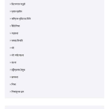
ডিসেপশন পয়েন্ট
ড্যান ব্রাউন
নাস্তিক পন্ডিতের ভিটা
নীতিশিক্ষা
পড়াশুনা
ফাদার মিলানি
বই
বই পর্যালোচনা
বাংলা
রবীন্দ্রনাথ ঠাকুর
রূপকথা
শিক্ষা
শিক্ষামূলক গল্প