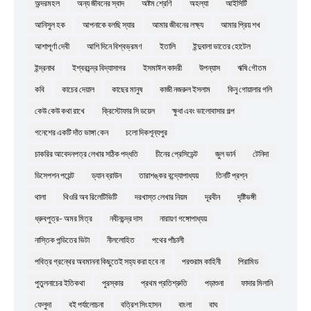
অন্দরমহল
অন্য জীবনের স্বাদ
অষ্টম শ্রেণি
অহল্যা
আইসিটি
আনিসুল হক
আপনাকে বলছি স্যার
আমার জীবনের লক্ষ্য
আমার প্রিয় শখ
আশাপূর্ণা দেবী
আশি দিনে বিশ্বভ্রমণ
ইতালি
ইন্দুবালা ভাতের হোটেল
ইন্দ্রনাথ
ইশ্বরচন্দ্র বিদ্যাসাগর
ইসমাঈল কাদরী
উপন্যাস
ঋষি গৌতম
কবি
কাচের দেয়াল
কাছের মানুষ
কাজী নজরুল ইসলাম
কিনু গোয়ালার গলি
কেউ কেউ কথা রাখে
ক্রিস্টোফার সি ডয়েল
ক্ষুধা এবং ভালোবাসার গল্প
গনেশের একটি দাঁত ভাঙ্গা কেন
চলো দিকশূন্যপুর
চাকরির আবেদনপত্র লেখার সঠিক পদ্ধতি
চীনের প্রেসিডেন্ট
জুল ভার্ন
টেনিদা
ডিসেপশন পয়েন্ট
ড্যান ব্রাউন
তারাশঙ্কর বন্দ্যোপাধ্যয়
তিনটি প্রশ্ন
থালা
থিওরি অব রিলেটিভিটি
দরখাস্ত লেখার নিয়ম
দূরবীন
দৃষ্টিভঙ্গী
ধ্রুবপুত্র- অমর মিত্র
নবীনচন্দ্র দাস
নারায়ণ গঙ্গোপাধ্যয়
নাস্তিক পন্ডিতের ভিটা
নীললোহিত
পথের পাঁচালী
পবিত্র গ্রন্থের অবমাননা কিছুতেই সহ্য করা হবে না
পরশুরাম কাহিনী
পিরামিড
পুতুলনাচের ইতিকথা
পুরস্কার
প্রথম প্রতিশ্রুতি
পড়াশুনা
ফাদার মিলানি
ফেলুদা
বই পর্যালোচনা
বত্রিশ সিংহাসন
বাংলা
বাঘ