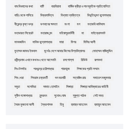
বাঘ বিধবাদের কথা
বাটি
বারবিয়ানা
বার্ষিক ক্রীড়া ও সাংস্কৃতিক প্রতিযোগিতা
বাড়ি থেকে পালিয়ে
বিক্রমাদিত্য
বিখ্যাত ব্যক্তিত্ব
বিভূতিভূষণ বন্দোপাধ্যয়
বীরেন্দ্র কৃষ্ণ ভদ্র
ভগবানের ক্ষমতা
মংগা
মগ
মহাকবি কালিদাস
মহাভারত সিক্রেট
মহারাজ নন্দ
মহিষাসুরমর্দিনী
মা
মাইক্রোসফট
মানবজমিন
মানিক বন্দ্যোপাধ্যয়
মায়া
মিশর
মিসির আলী
মুহাম্মদ জাফর ইকবাল
মূর্খের দেশে আবার কিসের বিশ্ববিদ্যালয়
মোহাম্মদ নাজিমুদ্দিন
রবীন্দ্রনাথ এখানে কখনও খেতে আসেননি
রসগোল্লা
রিভিউ
রূপকথা
লিও টলস্টয়
শরৎচন্দ্র চট্টোপাধ্যয়
শারদানন্দ
শিক্ষকের প্রতি সম্মান
শিব খেরা
শিবরাম চক্রবর্তী
শুন বরনারী
সত্যজিৎ রায়
সমারেশ মজুমদার
সমুচা
সসেমিরা
সাদাত হোসাইন
সিঙ্গাড়া
সিঙ্গাড়া আবিষ্কারের কাহিনী
সুনীল গঙ্গোপাধ্যয়
সুন্দরবন
সুবোধ ঘোষ
সুষুপ্ত পাঠক
সেই সময়
সৈয়দ মুজতবা আলী
স্বৈরশাসক
হিমু
হুমাহুন আহমেদ
হুমায়ুন আহমেদ