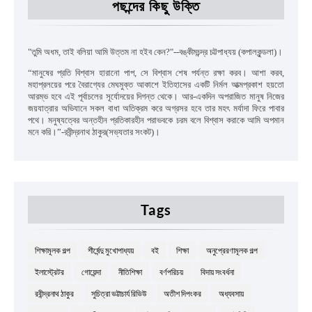
পছন্দের কিছু উক্তি
"
তুমি অধম
,
তাই বলিয়া আমি উত্তম না হইব কেন
?"--
বঙ্কীমচন্দ্র চট্টপাধ্যয়
(কপালকুন্ডলা)।
“
মানুষের প্রতি বিশ্বাস হারানো পাপ
,
সে বিশ্বাস শেষ পর্যন্ত রক্ষা করব। আশা করব
,
মহাপ্রলয়ের পরে বৈরাগ্যের মেঘমুক্ত আকাশে ইতিহাসের একটি নির্মল আত্মপ্রকাশ হয়তো
আরম্ভ হবে এই পূর্বাচলের সূর্যোদয়ের দিগন্ত থেকে। আর-একদিন অপরাজিত মানুষ নিজের
জয়যাত্রার অভিযানে সকল বাধা অতিক্রম করে অগ্রসর হবে তার মহৎ মর্যাদা ফিরে পাবার
পথে। মনুষ্যত্বের অন্তহীন প্রতিকারহীন পরাভবকে চরম বলে বিশ্বাস করাকে আমি অপমান
মনে করি।”
-রবীন্দ্রনাথ ঠাকুর(সভ্যতার সংকট)।
Tags
শিক্ষামূলক গল্প
শীর্ষেন্দু মুখোপাধ্যয়
বই
শিক্ষা
অনুপ্রেরণামূলক গল্প
ইলাস্ট্রেটর
গোয়েন্দা
নীতিশিক্ষা
বর্ণপরিচয়
বিদায় সংবর্ধনা
রবীন্দ্রনাথ ঠাকুর
সুচিত্রা ভট্টাচার্য রিভিউ
অতীশ দিপংকর
অধ্যবসায়