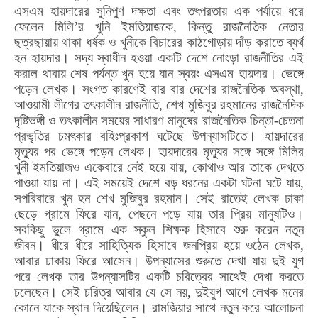
এসএম হায়দারের সুনিপুণ দক্ষতা এবং তৎপরতায়
এক পর্যায়ে
ধরে
ফেলেন মিলি’র খুনি ইমতিয়াজকে,
কিন্তু রাজনৈতিক নেতার
ছত্রছায়ায় থাকা ধর্ষক ও খুনীকে বিচারের কাঠগোড়ায় দাঁড় করাতে ব্যর্থ
হন
হায়দার
। সদ্য স্বাধীন হওয়া একটি দেশে নোংড়া রাজনীতির এই
করাল থাবায় শেষ পর্যন্ত খুন হয়ে যান স্বয়ং
এসএম হায়দার
।
ভেঙ্গে
পড়েন লেখক।
সংগত কারণেই বার বার দেশের রাজনৈতিক অবস্থা
,
আওয়ামী লীগের তৎকালীন রাজনীতি
,
শেখ মুজিবুর রহমানের রাজনৈদিক
দৃষ্টিভঙ্গী ও তৎকালীন সময়ের সাধারণ মানুষের রাজনৈতিক চিন্তা-চেতনা
প্রভৃতির চমৎকার বহিঃপ্রকাশ ঘটেছে উপন্যাসটিতে।
হায়দারের
মৃত্যুর পর ভেঙ্গে পড়েন লেখক। হায়দারের মৃত্যুর সঙ্গে সঙ্গে মিলির
খুনী ইমতিয়াজও একেবারে নেই হয়ে যায়, কোথাও আর তাকে দেখতে
পাওয়া যায় না। এই সময়েই দেশে বড় ধরনের একটা ঘটনা ঘটে যায়,
সপরিবারে খুন হন শেখ মুজিবুর রহমান। সেই রাতেই লেখক ঢাকা
ছেড়ে গ্রামে ফিরে যান, পেছনে পড়ে যায় তার প্রিয় মানুষটিও।
সবকিছু ভুলে গ্রামে এক স্কুল শিক্ষক হিসাবে শুরু করেন নতুন
জীবন। ধীরে ধীরে সাহিত্যিক হিসাবে জনপ্রিয় হয়ে ওঠেন লেখক,
আবার ঢাকায় ফিরে আসেন।
উপন্যাসের শুরুতে দেখা যায় দুই যুগ
পরে লেখক তার উপন্যাসটির একটি চরিত্রের সাথেই দেখা করতে
চলেছেন। সেই চরিত্র আবার যে সে নয়
,
দুইযুগ আগে লেখক মনের
কোনে যাকে স্থান দিয়েছিলেন।
রামজিয়ার সাথে নতুন করে আলোচনা