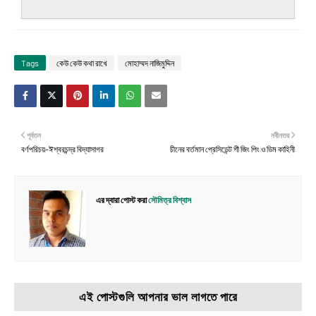
Tags
কেউ কেউ কথা রাখে
মোহাম্মদ নাজিমুদ্দিন
পূর্বতন
নবীনতর
বর্ণপরিচয়-ঈশ্বরচন্দ্র বিদ্যাসাগর
চীনের বর্তমান প্রেসিডেন্ট শী জিং পিং ও ডিম কাহিনী
এর দ্বারা পোস্ট করা
সৌমিত্র বিশ্বাস
এই পোস্টগুলি আপনার ভাল লাগতে পারে