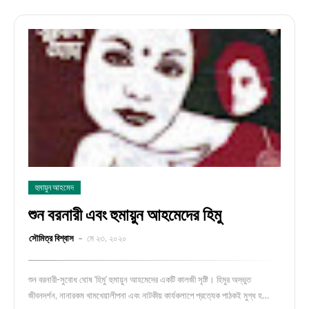
হুমায়ুন আহমেদ
শুন বরনারী এবং হুমায়ুন আহমেদের হিমু
সৌমিত্র বিশ্বাস
মে ২৩, ২০২০
শুন বরনারী-সুবোধ ঘোষ ‘হিমু’ হুমায়ুন আহমেদের একটি কালজী সৃষ্টি। হিমুর অদ্ভুত
জীবনদর্শন, নানারকম খামখেয়ালীপনা এবং নাটকীয় কার্যকলাপে প্রত্যেক পাঠকই মুগ্ধ হ…