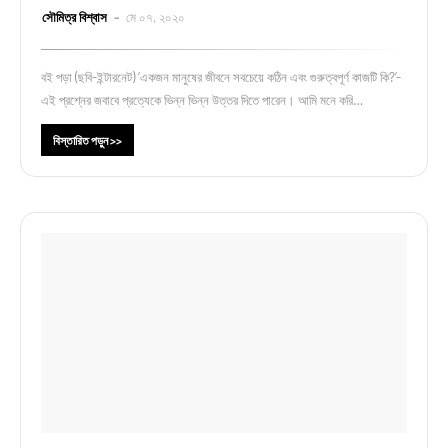
সৌমিত্র বিশ্বাস
মে ০৭, ২০২০
বই পড়া (ছবি-ইন্টারনেট) ‘একজন মানুষের জীবনে সবচেয়ে কঠিন এবং গুরুত্বপূর্ণ কাজটি কি?’-
এই প্রশ্নের জবাবে প্রত্যেকে ভিন্ন ভিন্ন উত্তর দিতে পারেন। আমি মনে করি…
বিস্তারিত পড়ুন >>