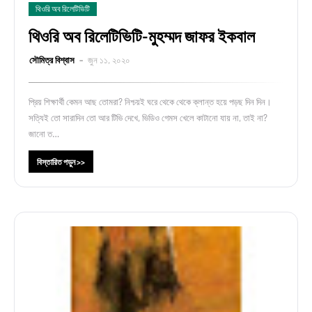
থিওরি অব রিলেটিভিটি
থিওরি অব রিলেটিভিটি-মুহম্মদ জাফর ইকবাল
সৌমিত্র বিশ্বাস
জুন ১১, ২০২০
প্রিয় শিক্ষার্থী কেমন আছ তোমরা? নিশ্চয়ই ঘরে থেকে থেকে ক্লান্ত হয়ে পড়ছ দিন দিন।
সত্যিই তো সারাদিন তো আর টিভি দেখে, ভিডিও গেমস খেলে কাটানো যায় না, তাই না?
জানো ত…
বিস্তারিত পড়ুন >>