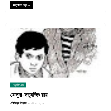
বিস্তারিত পড়ুন >>
সত্যজিৎ রায়
ফেলুদা-সত্যজিৎ রায়
সৌমিত্র বিশ্বাস
মে ১৮, ২০২০