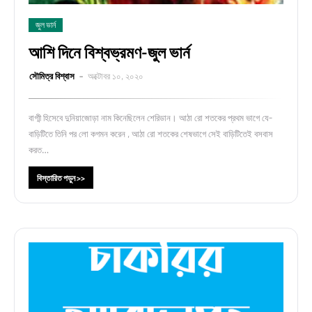
জুল ভার্ন
আশি দিনে বিশ্বভ্রমণ-জুল ভার্ন
সৌমিত্র বিশ্বাস
অক্টোবর ১০, ২০২০
বাগ্মী হিসেবে দুনিয়াজোড়া নাম কিনেছিলেন শেরিডান। আঠা রো শতকের প্রথম ভাগে যে-
বাড়িটিতে তিনি পর লো কগমন করেন , আঠা রো শতকের শেষভাগে সেই বাড়িটিতেই বসবাস
করত…
বিস্তারিত পড়ুন >>