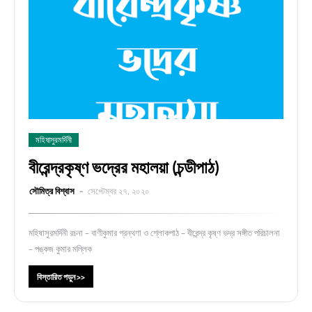
মহিষাসুরমর্দিনী
বীরেন্দ্রকৃষ্ণ ভদ্রের মহালয়া (চন্ডীপাঠ)
সৌমিত্র বিশ্বাস
সেপ্টেম্বর ২৭, ২০২০
মহিষাসুরমর্দিনী রচনা – বাণীকুমার গ্রন্থণা ও শ্লোকপাঠ – বীরেন্দ্র কৃষ্ণ ভদ্র সঙ্গীত পরিচালনা
– পঙ্কজ কুমার মল্লিক
বিস্তারিত পড়ুন >>