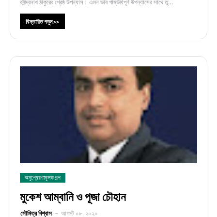
রবীন্দ্রনাথ ঠাকুরের শ্রেষ্ঠ উপন্যাস। এমন ভাব গাম্ভীর্যপূর্ণ উপন্যাসের সাথে তু…
বিস্তারিত পড়ুন >>
অনুপ্রেরণামূলক গল্প
মুকেশ আম্বানি ও পূজা চৌহান
সৌমিত্র বিশ্বাস
আগস্ট ০৮, ২০২০