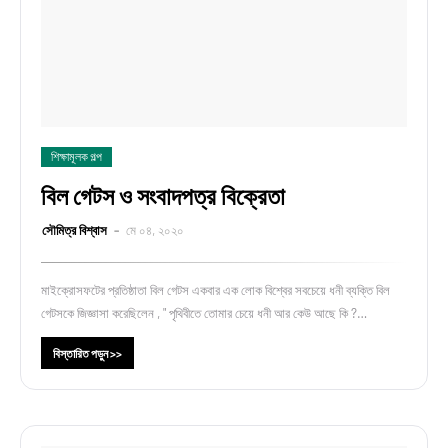
শিক্ষামূলক গল্প
বিল গেটস ও সংবাদপত্র বিক্রেতা
সৌমিত্র বিশ্বাস
মে ০৪, ২০২০
মাইক্রোসফটের প্রতিষ্ঠাতা বিল গেটস একবার এক লোক বিশ্বের সবচেয়ে ধনী ব্যক্তি বিল
গেটসকে জিজ্ঞাসা করেছিলেন , " পৃথিবীতে তোমার চেয়ে ধনী আর কেউ আছে কি ?…
বিস্তারিত পড়ুন >>