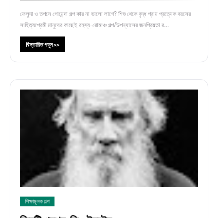
ফেলুদা ও তপসে গোয়েন্দা গল্প কার না ভালো লাগে? শিশু থেকে বৃদ্ধ প্রায় প্রত্যেক বয়সের
সাহিত্যপ্রেমী মানুষের কাছেই রহস্য-রোমাঞ্চ গল্প/উপন্যাসের জনপ্রিয়তা র…
বিস্তারিত পড়ুন >>
শিক্ষামূলক গল্প