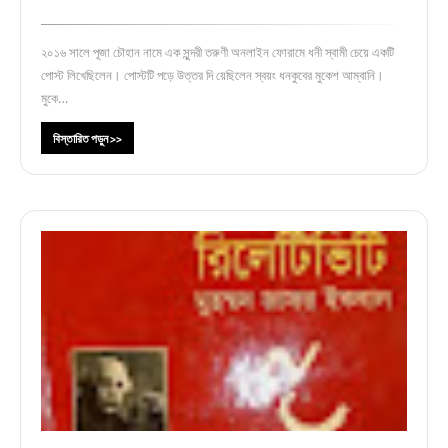
২০১৬ সালে পূজা চৌহান নামে এক সুন্দরী তরুণী অনলাইন ফোরামে ধনী স্বামী চেয়ে একটি
পোস্ট লিখেছিলেন। পোস্টটি পড়ে উত্তর দি য়েছিলেন স্বয়ং ধনকুবের মুকেশ আম্বানি।
মুকে…
বিস্তারিত পড়ুন >>