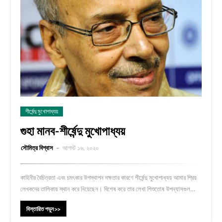
শীর্ষেন্দু মুখোপাধ্যয়
গুহা মানব-শীর্ষেন্দু মুখোপাধ্যয়
সৌমিত্র বিশ্বাস
আগস্ট ১৬, ২০২০
কাহিনীর বৈচিত্রতা এবং চমৎকার উপস্থাপন দক্ষতার কারণে শীর্ষেন্দু মুখোপাধ্যয় আমার প্রিয়
লেখকদের তালিকায় স্থান করে নিয়েছেন। বিশেষ করে তার লেখা শিশুতোষ উপন্যাসগুল…
বিস্তারিত পড়ুন >>