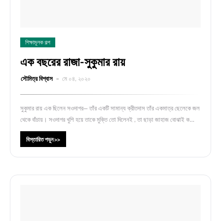
শিক্ষামূলক গল্প
এক বছরের রাজা-সুকুমার রায়
সৌমিত্র বিশ্বাস
মে ০৪, ২০২০
সুকুমার রায় এক ছিলেন সওদাগর— তাঁর একটি সামান্য ক্রীতদাস তাঁর একমাত্র ছেলেকে জল
থেকে বাঁচায়। সওদাগর খুশি হয়ে তাকে মুক্তি তো দিলেনই , তা ছাড়া জাহাজ বোঝাই ক…
বিস্তারিত পড়ুন >>