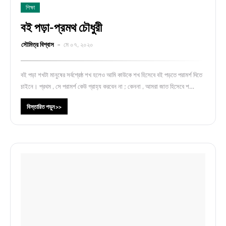
শিক্ষা
বই পড়া-প্রমথ চৌধুরী
সৌমিত্র বিশ্বাস
মে ০৭, ২০২০
বই পড়া শখটা মানুষের সর্বশ্রেষ্ঠ শখ হলেও আমি কাউকে শখ হিসেবে বই পড়তে পরামর্শ দিতে
চাইনে। প্রথম , সে পরামর্শ কেউ গ্রাহ্য করবেন না ; কেননা , আমরা জাত হিসেবে শ…
বিস্তারিত পড়ুন >>