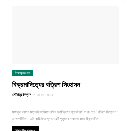
শিক্ষামূলক গল্প
বিক্রমাদিত্যের বত্রিশ সিংহাসন
সৌমিত্র বিশ্বাস
মে ১৩, ২০২০
সংস্কৃত ভাষায় মহাকবি কালিদাস রচিত ‘দ্বাত্রিংশৎ পুত্তলিকা’ যা বাংলায় ‘ বত্রিশ সিংহাসন ’
নামে পরিচিত। এই কাহিনীতে মূলত ৩২টি পুতুলের মাধ্যমে রাজা বিক্রমাদিত্…
বিস্তারিত পড়ুন >>