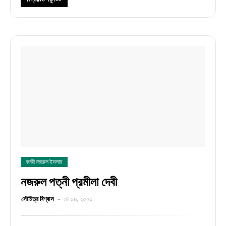
কাজী নজরুল ইসলাম
নজরুল পত্নী প্রমীলা দেবী
সৌমিত্র বিশ্বাস
মে ০৯, ২০২০