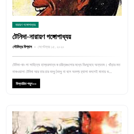
নারায়ণ গঙ্গোপাধ্যয়
টেনিদা-নারায়ণ গঙ্গোপাধ্যয়
সৌমিত্র বিশ্বাস
সেপ্টেম্বর ১৫, ২০২০
টেনিদা-বাং লা সাহিত্যে হাস্যরসাত্ব ক চরিত্রগুলোর মধ্যে নিঃসন্দেহে অন্যতম। খাঁড়ার মত
নাকওয়ালা টেনিদা আর তার চার বন্ধু (বন্ধু না বলে অবশ্য চ্যালা বললেই মানায় ভ…
বিস্তারিত পড়ুন >>