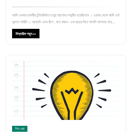
আমি একবার চাকরীর ইন্টারভিউতে চতুর প্রশ্নের সম্মুখীন হয়েছিলাম । এরপর থেকে আমি এটা
ভুলতে পারিনি । প্রশ্নটা এমন ছিল , মনে করুন- এক ঝড়ের দিনে আপনি আপনার গাড়…
বিস্তারিত পড়ুন >>
শিব খেরা