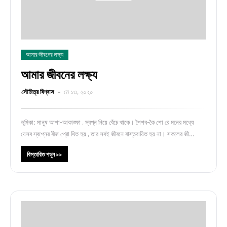
আমার জীবনের লক্ষ্য
আমার জীবনের লক্ষ্য
সৌমিত্র বিশ্বাস
মে ১৩, ২০২০
ভূমিকা: মানুষ আশা-আকাঙ্ক্ষা , স্বপ্ন নিয়ে বেঁচে থাকে। শৈশব-কৈ শো রে মনের মধ্যে
যেসব স্বপ্নের বীজ প্রো থিত হয় , তার সবই জীবনে বাস্তবায়িত হয় না। সকলের জী…
বিস্তারিত পড়ুন >>