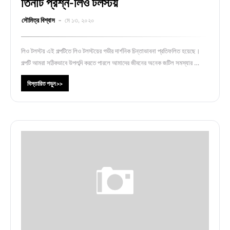
তিনটি প্রশ্ন-লিও টলস্টয়
সৌমিত্র বিশ্বাস
মে ১৩, ২০২০
লিও টলস্টয় এই গল্পটিতে লিও টলস্টয়ের গভীর দার্শনিক চিন্তাভাবনা প্রতিফলিত হয়েছে।
গল্পটি আমরা সঠিকভাবে উপলব্দি করতে পারলে আমাদের জীবনের অনেক জটিল সমস্যার …
বিস্তারিত পড়ুন >>