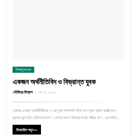
শিক্ষামূলক গল্প
একজন অর্থনীতিবিদ ও বিভ্রান্ত যুবক
সৌমিত্র বিশ্বাস
মে ০৪, ২০২০
একবার একজন অর্থনীতিবিদের ও এক যুবক পাশাপাশি সিটে বসে ট্রেন ভ্রমণ করছিলান।
যুবকের মুখে ছিল দুশ্চিন্তার ছাপ । চলতে চলতে উভয়ের মধ্যে পরিচয় হল। এক পর্যায়…
Home
About
Contact Me
Copyright ©
2026
সৌমিত্র বিশ্বাস
বিস্তারিত পড়ুন >>