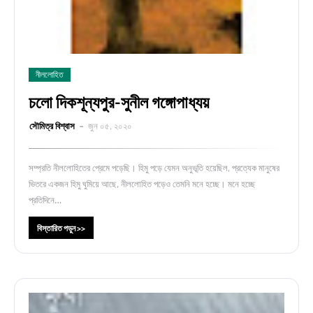
নীললোহিত
চলো দিকশূন্যপুর-সুনীল গঙ্গোপাধ্যয়
সৌমিত্র বিশ্বাস
জুন ০৫, ২০২০
সম্প্রতি নীললোহিতের প্রেমে পড়েছি। হিমু পড়ে যেমন অনুভূতি হয়েছিল, প্রত্যেক মানুষের
ভিতরে একজন হিমু ঘুমিয়ে আছে, নীললোহিত পড়েও তেমনি মনে হচ্ছে। মনে হচ্ছে
প্রতিদিনে…
বিস্তারিত পড়ুন >>