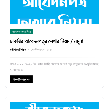
দরখাস্ত লেখার নিয়ম
চাকরির আবেদনপত্র লেখার নিয়ম / নমুনা
সৌমিত্র বিশ্বাস
সেপ্টেম্বর ৩০, ২০২০
তারিখঃ ০১/১০/২০২০ খ্রি. বরাবর নির্বাহী পরিচালক জাগরণী চক্র ফাউন্ডেশন ৪৬ মুজিব সড়ক,
যশোর-৭৪০০।
বিস্তারিত পড়ুন >>